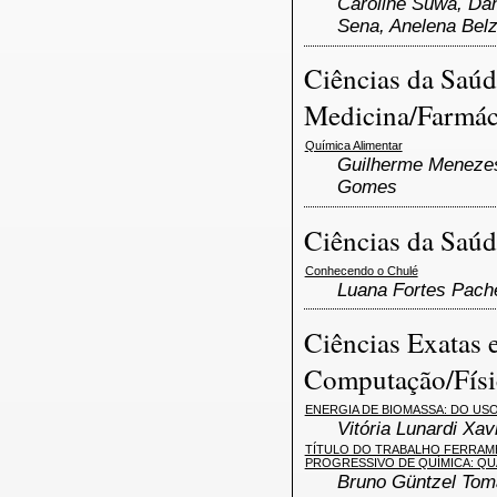
Caroline Suwa, Dan
Sena, Anelena Bel
Ciências da Saúd
Medicina/Farmác
Química Alimentar
Guilherme Menezes
Gomes
Ciências da Saúd
Conhecendo o Chulé
Luana Fortes Pache
Ciências Exatas e
Computação/Físi
ENERGIA DE BIOMASSA: DO US
Vitória Lunardi Xav
TÍTULO DO TRABALHO FERRAM
PROGRESSIVO DE QUÍMICA: QU
Bruno Güntzel Tom