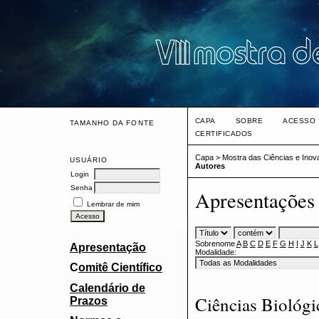
CAPA
SOBRE
ACESSO
TAMANHO DA FONTE
CERTIFICADOS
Capa
>
Mostra das Ciências e Ino
USUÁRIO
Autores
Login
Senha
Apresentações 
Lembrar de mim
Sobrenome
A
B
C
D
E
F
G
H
I
J
K
L
Apresentação
Modalidade:
C
omitê Científico
Calendário de
Ciências Biológi
Prazos