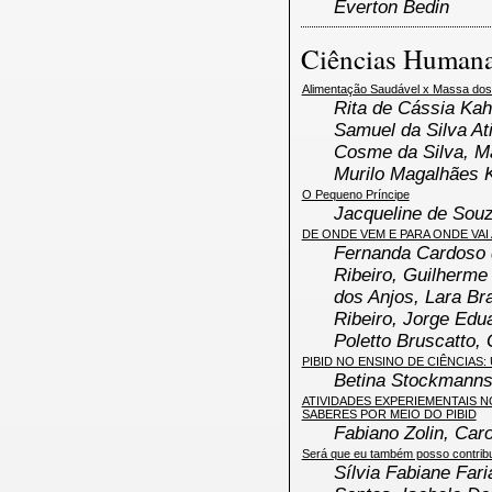
Everton Bedin
Ciências Humana
Alimentação Saudável x Massa dos 
Rita de Cássia Ka
Samuel da Silva At
Cosme da Silva, Ma
Murilo Magalhães K
O Pequeno Príncipe
Jacqueline de Sou
DE ONDE VEM E PARA ONDE VAI
Fernanda Cardoso d
Ribeiro, Guilherme
dos Anjos, Lara Br
Ribeiro, Jorge Edu
Poletto Bruscatto,
PIBID NO ENSINO DE CIÊNCIAS
Betina Stockmann
ATIVIDADES EXPERIEMENTAIS N
SABERES POR MEIO DO PIBID
Fabiano Zolin, Car
Será que eu também posso contrib
Sílvia Fabiane Fari