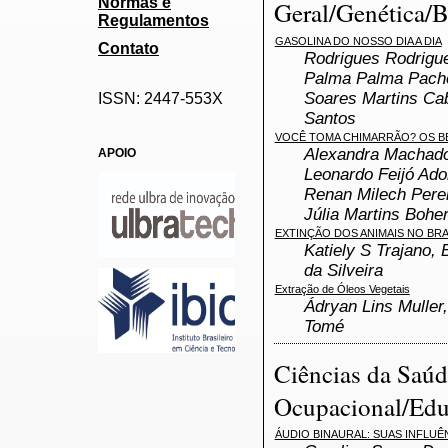
Normas e
Geral/Genética/B
Regulamentos
GASOLINA DO NOSSO DIA A DIA
Contato
Rodrigues Rodrigue
Palma Palma Pache
Soares Martins Cab
ISSN: 2447-553X
Santos
VOCÊ TOMA CHIMARRÃO? OS BE
Alexandra Machado 
APOIO
Leonardo Feijó Ado
Renan Milech Pere
Júlia Martins Bohe
EXTINÇÃO DOS ANIMAIS NO BRA
Katiely S Trajano, 
da Silveira
Extração de Óleos Vegetais
Ádryan Lins Muller
Tomé
Ciências da Saúd
Ocupacional/Edu
ÁUDIO BINAURAL: SUAS INFLU