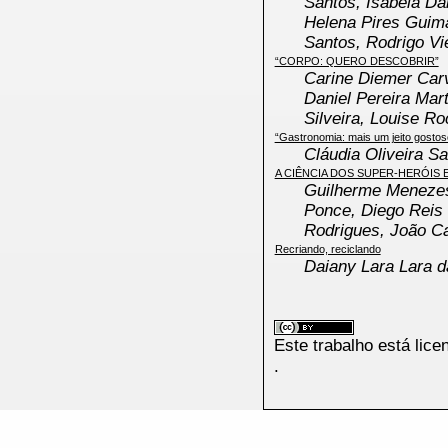
Santos, Isabela Dal
Helena Pires Guim
Santos, Rodrigo Vi
“CORPO: QUERO DESCOBRIR”
Carine Diemer Carv
Daniel Pereira Mart
Silveira, Louise Ro
“Gastronomia: mais um jeito gostos
Cláudia Oliveira S
A CIÊNCIA DOS SUPER-HERÓIS E
Guilherme Menezes
Ponce, Diego Reis
Rodrigues, João Ca
Recriando, reciclando
Daiany Lara Lara d
Este trabalho está lic
.