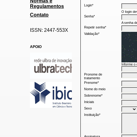
Normas e
Login*
Regulamentos
O login de
Contato
Senha*
A senha de
Repetir senha*
ISSN: 2447-553X
Validação*
APOIO
Informe o
Pronome de
tratamento
Prenome*
Nome do meio
Sobrenome*
Iniciais
Sexo
Instituição*
Assinatura