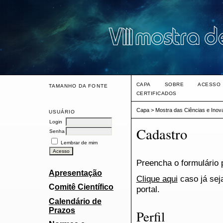
CAPA
SOBRE
ACESSO
TAMANHO DA FONTE
CERTIFICADOS
Capa
>
Mostra das Ciências e Ino
USUÁRIO
Login
Cadastro
Senha
Lembrar de mim
Preencha o formulário 
Apresentação
Clique aqui
caso já sej
C
omitê Científico
portal.
Calendário de
Prazos
Perfil