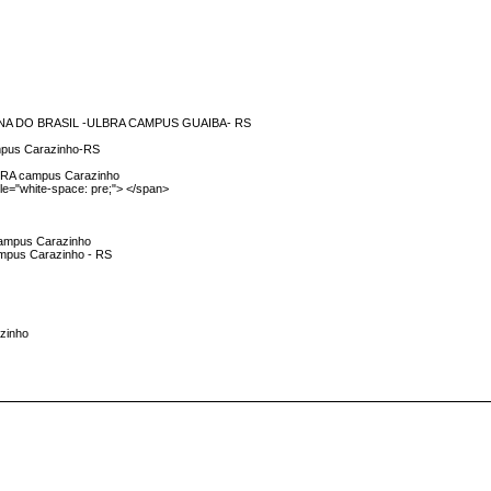
NA DO BRASIL -ULBRA CAMPUS GUAIBA- RS
ampus Carazinho-RS
ULBRA campus Carazinho
e="white-space: pre;"> </span>
 Campus Carazinho
campus Carazinho - RS
azinho