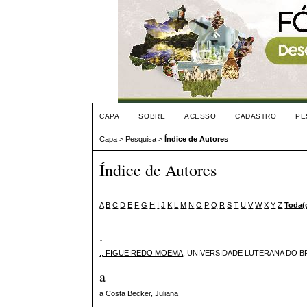
CAPA
SOBRE
ACESSO
CADASTRO
PE
Capa
>
Pesquisa
>
Índice de Autores
Índice de Autores
A
B
C
D
E
F
G
H
I
J
K
L
M
N
O
P
Q
R
S
T
U
V
W
X
Y
Z
Toda(
.
., FIGUEIREDO MOEMA
, UNIVERSIDADE LUTERANA DO BR
a
a Costa Becker, Juliana