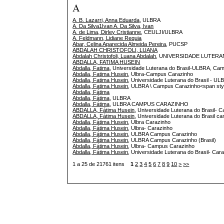
A
A. B. Lazarri, Anna Eduarda
, ULBRA
A. Da Silva1Ivan A. Da Silva, Ivan
A. de Lima, Dirley Cristianne
, CEULJI/ULBRA
A. Feldmann, Lidiane Requia
Abar, Celina Aparecida Almeida Pereira
, PUCSP
ABDALAH CHRISTOFOLI, LUANA
Abdalah Christofoli, Luana Abdalah
, UNIVERSIDADE LUTERA
ABDALLA, FATIMA HUSEIN
Abdalla, Fatima
, Universidade Luterana do Brasil-ULBRA, C
Abdalla, Fatima Husein
, Ulbra-Campus Carazinho
Abdalla, Fatima Husein
, Universidade Luterana do Brasil - 
Abdalla, Fatima Husein
, ULBRA \ Campus Carazinho<span styl
Abdalla, Fátima
Abdalla, Fátima
, ULBRA
Abdalla, Fátima
, ULBRA CAMPUS CARAZINHO
ABDALLA, Fátima Husein
, Universidade Luterana do Brasil-
ABDALLA, Fátima Husein
, Universidade Luterana do Brasil 
Abdalla, Fátima Husein
, Ulbra Carazinho
Abdalla, Fátima Husein
, Ulbra- Carazinho
Abdalla, Fátima Husein
, ULBRA Campus Carazinho
Abdalla, Fátima Husein
, ULBRA Campus Carazinho (Brasil)
Abdalla, Fátima Husein
, Ulbra- Campus Carazinho
Abdalla, Fátima Husein
, Universidade Luterana do Brasil- Car
1 a 25 de 21761 itens
1
2
3
4
5
6
7
8
9
10
>
>>