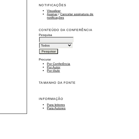
NOTIFICAÇÕES
Visualizar
Assinar
/
Cancelar assinatura de
notificações
CONTEÚDO DA CONFERÊNCIA
Pesquisa
Procurar
Por Conferência
Por Autor
Por título
TAMANHO DA FONTE
INFORMAÇÃO
Para leitores
Para Autores