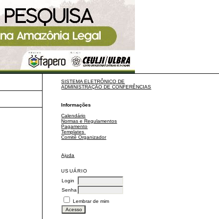
SISTEMA ELETRÔNICO DE
ADMINISTRAÇÃO DE CONFERÊNCIAS
Informações
Calendário
Normas e Regulamentos
Pagamento
Templates
Comitê Organizador
Ajuda
USUÁRIO
Login
Senha
Lembrar de mim