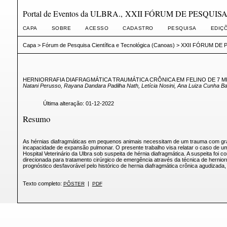
Portal de Eventos da ULBRA., XXII FÓRUM DE PESQU
CAPA
SOBRE
ACESSO
CADASTRO
PESQUISA
EDIÇ
Capa
>
Fórum de Pesquisa Científica e Tecnológica (Canoas)
>
XXII FÓRUM DE 
HERNIORRAFIA DIAFRAGMÁTICA TRAUMÁTICA CRÔNICA EM FELINO DE 7 M
Natani Perusso, Rayana Dandara Padilha Nath, Letícia Nosini, Ana Luiza Cunha B
Última alteração: 01-12-2022
Resumo
As hérnias diafragmáticas em pequenos animais necessitam de um trauma com gran
incapacidade de expansão pulmonar. O presente trabalho visa relatar o caso de u
Hospital Veterinário da Ulbra sob suspeita de hérnia diafragmática. A suspeita foi 
direcionada para tratamento cirúrgico de emergência através da técnica de herniorr
prognóstico desfavorável pelo histórico de hernia diafragmática crônica agudizada, 
Texto completo:
|
PÔSTER
PDF