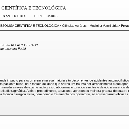
ISA CIENTÍFICA E TECNOLÓGICA
ÕES ANTERIORES
CERTIFICADOS
PESQUISA CIENTÍFICA E TECNOLÓGICA
>
Ciências Agrárias - Medicina Veterinária
>
Peru
ESES – RELATO DE CASO
ade, Leandro Fadel
de impacto para ocorrerem e na sua maioria são decorrentes de acidentes automobilísticos
ma paciente felina, de 7 meses de idade que sofreu um trauma por atropelamento e que após
confirmada através de exame radiográfico abdominal e torácico simples e devido à ausência de 
afia diafragmática. Após o procedimento, a paciente apresentou melhora gradual do quadro de
a técnica cirúrgica eleita, bem como o tratamento pós operatório, se apresentaram eficazes e