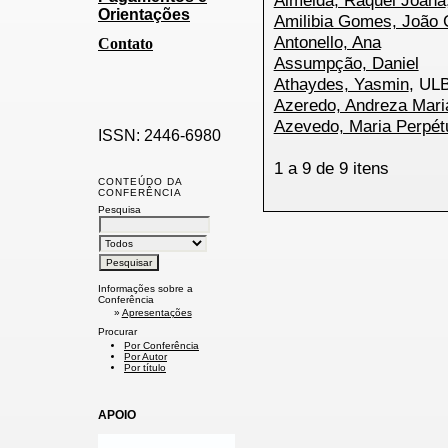
Almeida, Raquel Joana
Orientações
Amilibia Gomes, João 
Antonello, Ana
Contato
Assumpção, Daniel
Athaydes, Yasmin
, UL
Azeredo, Andreza Mari
Azevedo, Maria Perpétu
ISSN: 2446-6980
1 a 9 de 9 itens
CONTEÚDO DA
CONFERÊNCIA
Pesquisa
Informações sobre a
Conferência
»
Apresentações
Procurar
Por Conferência
Por Autor
Por título
APOIO