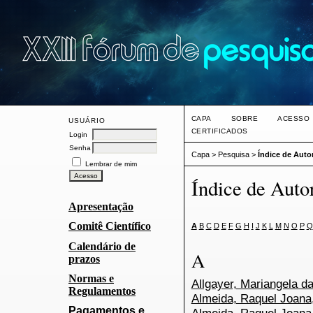
CAPA
SOBRE
ACESSO
USUÁRIO
CERTIFICADOS
Login
Senha
Capa
>
Pesquisa
>
Índice de Auto
Lembrar de mim
Índice de Auto
Apresentação
Comitê Científico
A
B
C
D
E
F
G
H
I
J
K
L
M
N
O
P
Q
Calendário de
A
prazos
Normas e
Allgayer, Mariangela d
Regulamentos
Almeida, Raquel Joana
Pagamentos e