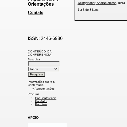
weingartener, Anelise chiesa
, ulbra
Orientações
1 a 3 de 3 itens
Contato
ISSN: 2446-6980
CONTEÚDO DA
CONFERÊNCIA
Pesquisa
Informações sobre a
Conferência
»
Apresentações
Procurar
Por Conferência
Por Autor
Por título
APOIO