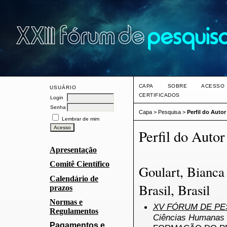
CAPA
SOBRE
ACESSO
USUÁRIO
CERTIFICADOS
Login
Senha
Capa
>
Pesquisa
>
Perfil do Autor
Lembrar de mim
Perfil do Autor
Apresentação
Comitê Científico
Goulart, Bianca
Calendário de
Brasil, Brasil
prazos
Normas e
XV FÓRUM DE PES
Regulamentos
Ciências Humanas 
Pagamentos e