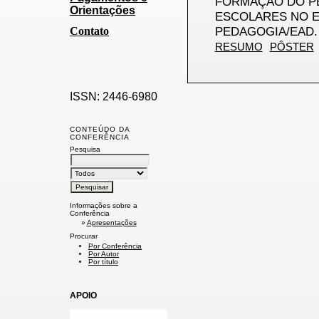
FORMAÇÃO DO PE
Orientações
ESCOLARES NO E
PEDAGOGIA/EAD.
Contato
RESUMO
PÔSTER
ISSN: 2446-6980
CONTEÚDO DA
CONFERÊNCIA
Pesquisa
Informações sobre a
Conferência
»
Apresentações
Procurar
Por Conferência
Por Autor
Por título
APOIO