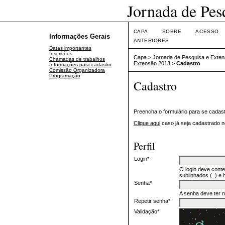
Jornada de Pes
CAPA
SOBRE
ACESSO
Informações Gerais
ANTERIORES
Datas importantes
Inscrições
Capa
>
Jornada de Pesquisa e Exten
Chamadas de trabalhos
Extensão 2013
>
Cadastro
Informações para cadastro
Comissão Organizadora
Programação
Cadastro
Preencha o formulário para se cadast
Clique aqui
caso já seja cadastrado n
Perfil
Login*
O login deve conte
sublinhados (_) e h
Senha*
A senha deve ter 
Repetir senha*
Validação*