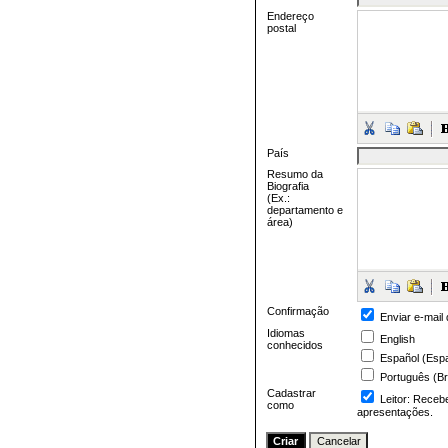
Endereço
postal
País
Resumo da
Biografia
(Ex.:
departamento e
área)
Confirmação
Enviar e-mail 
Idiomas
English
conhecidos
Español (Esp
Português (Br
Cadastrar
Leitor
: Recebe
como
apresentações.