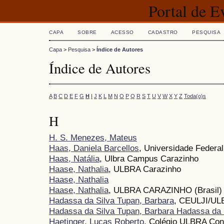
Portal de 
CAPA
SOBRE
ACESSO
CADASTRO
PESQUISA
Capa
>
Pesquisa
>
Índice de Autores
Índice de Autores
A
B
C
D
E
F
G
H
I
J
K
L
M
N
O
P
Q
R
S
T
U
V
W
X
Y
Z
Toda(o)s
H
H. S. Menezes, Mateus
Haas, Daniela Barcellos
, Universidade Federa
Haas, Natália
, Ulbra Campus Carazinho
Haase, Nathalia
, ULBRA Carazinho
Haase, Nathalia
Haase, Nathalia
, ULBRA CARAZINHO (Brasil)
Hadassa da Silva Tupan, Barbara
, CEULJI/U
Hadassa da Silva Tupan, Barbara Hadassa da 
Haetinger, Lucas Roberto
, Colégio ULBRA Con