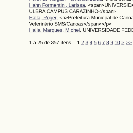
Hahn Formentini, Larissa
, <span>UNIVERSID
ULBRA CAMPUS CARAZINHO</span>
Halla, Roger
, <p>Prefeitura Municpal de Ca
Veterinário SMS/Canoas</span></p>
Hallal Marques, Michel
, UNIVERSIDADE FEDE
1 a 25 de 357 itens
1
2
3
4
5
6
7
8
9
10
>
>>