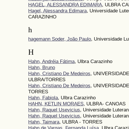
HAGEL, ALESSANDRA EDIMARA
, ULBRA C
Hagel, Alessandra Edimara
, Universidade Lut
CARAZINHO
h
hagemann Soder, João Paulo
, Universidade Lu
H
Hahn, Andréia Fátima
, Ulbra Carazinho
Hahn, Bruno
Hahn, Cristiano De Medeiros
, UNIVERSIDADE
ULBRA/TORRES
Hahn, Cristiano De Medeiros
, UNIVERSIDADE
TORRES
Hahn, Fabiola
, Ulbra Carazinho
HAHN, KETLIN MORAES
, ULBRA- CANOAS
Hahn, Raquel Usevicius
, Universidade Lutera
Hahn, Raquel Usevicius
, Universidade Lutera
Hahn, Taimara
, ULBRA - TORRES
Hahn de Vargas, Fernanda Luísa
, Ulbra Caraz