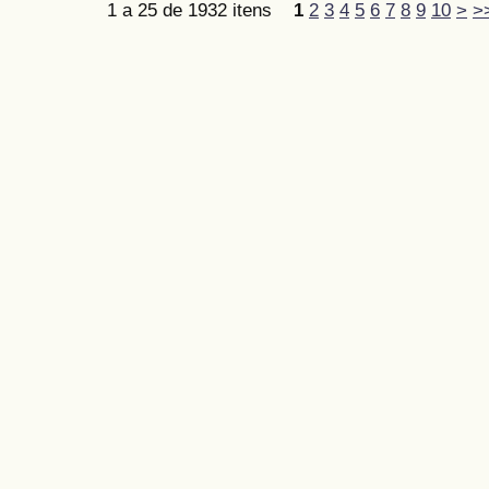
1 a 25 de 1932 itens
1
2
3
4
5
6
7
8
9
10
>
>