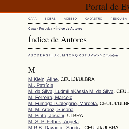
Portal de 
CAPA
SOBRE
ACESSO
CADASTRO
PESQUISA
Capa
>
Pesquisa
>
Índice de Autores
Índice de Autores
A
B
C
D
E
F
G
H
I
J
K
L
M
N
O
P
Q
R
S
T
U
V
W
X
Y
Z
Toda(o)s
M
M Klein, Aline
, CEULJI/ULBRA
M., Patrícia
M. da Silva, LudmillaKássia M. da Silva
, CEU
M. Ferreira, Marcelo
M. Fumagali Calegario, Marcela
, CEULJI/ULB
M. M. Araóz, Susana
M. Pinto, Josiani
, ULBRA
M. S. P. Felbek, Ângela
M.R.B. Davaglio, Sandra
, CEULJI/ULBRA