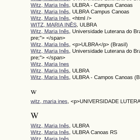
Witz, Maria Inês
, ULBRA - Campus Canoas
Witz, Maria Inês
, ULBRA Campus Canoas
Witz, Maria Inês
, <html />
WITZ, MARIA INÊS
, ULBRA
Witz, Maria Inês
, Universidade Luterana do Br
pre;"> </span>
Witz, Maria Inês
, <p>ULBRA</p> (Brasil)
Witz, Maria Inês
, Universidade Luterana do Br
pre;"> </span>
Witz, Maria Ines
Witz, Maria Inês
, ULBRA
Witz, Maria Inês
, ULBRA - Campos Canoas (Br
w
witz, maria ines
, <p>UNIVERSIDADE LUTERA
W
Witz, Maria Inês
, ULBRA
Witz, Maria Inês
, ULBRA Canoas RS
Witz, Maria Inês