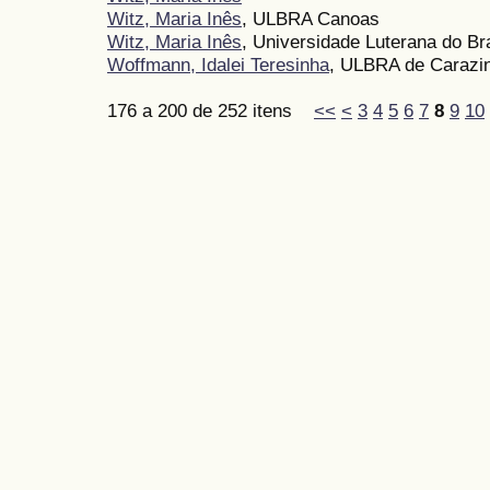
Witz, Maria Inês
, ULBRA Canoas
Witz, Maria Inês
, Universidade Luterana do Br
Woffmann, Idalei Teresinha
, ULBRA de Carazi
176 a 200 de 252 itens
<<
<
3
4
5
6
7
8
9
10