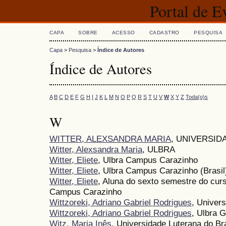
Portal de 
CAPA
SOBRE
ACESSO
CADASTRO
PESQUISA
Capa
>
Pesquisa
>
Índice de Autores
Índice de Autores
A
B
C
D
E
F
G
H
I
J
K
L
M
N
O
P
Q
R
S
T
U
V
W
X
Y
Z
Toda(o)s
W
WITTER, ALEXSANDRA MARIA
, UNIVERSID
Witter, Alexsandra Maria
, ULBRA
Witter, Eliete
, Ulbra Campus Carazinho
Witter, Eliete
, Ulbra Campus Carazinho (Brasil
Witter, Eliete
, Aluna do sexto semestre do cu
Campus Carazinho
Wittzoreki, Adriano Gabriel Rodrigues
, Univer
Wittzoreki, Adriano Gabriel Rodrigues
, Ulbra 
Witz, Maria Inês
, Universidade Luterana do Bra