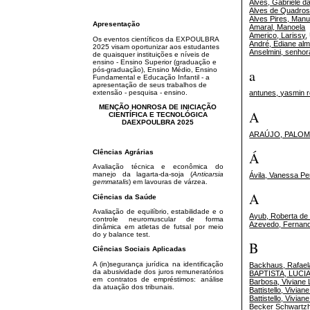
Alves, Gabriele d
Alves de Quadros
Alves Pires, Manu
Apresentação
Amaral, Manoela
Americo, Larissy
,
Os eventos científicos da EXPOULBRA
André, Ediane alm
2025 visam oportunizar aos estudantes
Anselmini, senhora
de quaisquer instituições e níveis de
ensino - Ensino Superior (graduação e
pós-graduação), Ensino Médio, Ensino
a
Fundamental e Educação Infantil - a
apresentação de seus trabalhos de
extensão - pesquisa - ensino.
antunes, yasmin r
MENÇÃO HONROSA DE INICIAÇÃO
A
CIENTÍFICA E TECNOLÓGICA
DAEXPOULBRA 2025
ARAÚJO, PALOM
CIências Agrárias
Á
Avaliação técnica e econômica do
manejo da lagarta-da-soja (
Anticarsia
Ávila, Vanessa Pe
gemmatalis
) em lavouras de várzea.
A
Ciências da Saúde
Avaliação de equilíbrio, estabilidade e o
Ayub, Roberta de
controle neuromuscular de forma
Azevedo, Fernand
dinâmica em atletas de futsal por meio
do y balance test.
B
Ciências Sociais Aplicadas
A (in)segurança jurídica na identificação
Backhaus, Rafael
da abusividade dos juros remuneratórios
BAPTISTA, LUCI
em contratos de empréstimos: análise
Barbosa, Viviane 
da atuação dos tribunais.
Battistello, Vivian
Battistello, Vivian
Becker Schwartzh