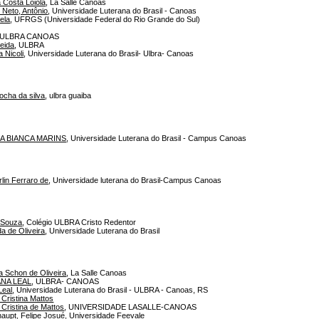
a Costa Loiola
, La Salle Canoas
 Neto, Antônio
, Universidade Luterana do Brasil - Canoas
ela
, UFRGS (Universidade Federal do Rio Grande do Sul)
 ULBRA CANOAS
eida
, ULBRA
 Nicoli
, Universidade Luterana do Brasil- Ulbra- Canoas
ocha da silva
, ulbra guaiba
A BIANCA MARINS
, Universidade Luterana do Brasil - Campus Canoas
rlin Ferraro de
, Universidade luterana do Brasil-Campus Canoas
 Souza
, Colégio ULBRA Cristo Redentor
a de Oliveira
, Universidade Luterana do Brasil
a Schon de Oliveira
, La Salle Canoas
ANA LEAL
, ULBRA- CANOAS
Leal
, Universidade Luterana do Brasil - ULBRA - Canoas, RS
e Cristina Mattos
e Cristina de Mattos
, UNIVERSIDADE LASALLE-CANOAS
aupt, Felipe Josué
, Universidade Feevale