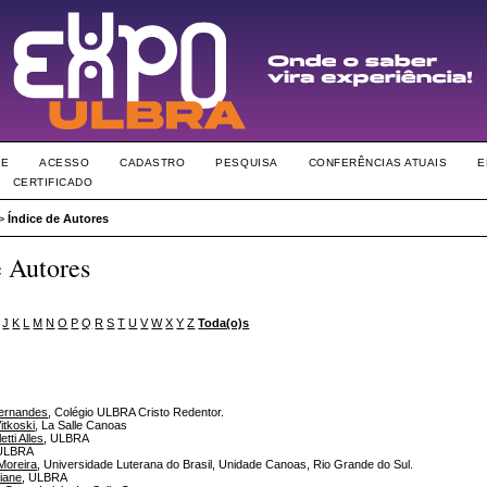
RE
ACESSO
CADASTRO
PESQUISA
CONFERÊNCIAS ATUAIS
E
CERTIFICADO
>
Índice de Autores
e Autores
J
K
L
M
N
O
P
Q
R
S
T
U
V
W
X
Y
Z
Toda(o)s
Fernandes
, Colégio ULBRA Cristo Redentor.
itkoski
, La Salle Canoas
tti Alles
, ULBRA
 ULBRA
Moreira
, Universidade Luterana do Brasil, Unidade Canoas, Rio Grande do Sul.
iane
, ULBRA