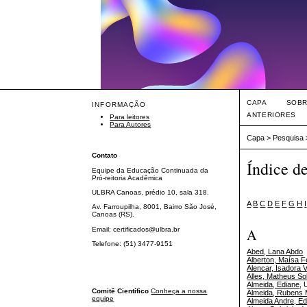
CAPA
SOB
INFORMAÇÃO
ANTERIORES
Para leitores
Para Autores
Capa
>
Pesquisa
Contato
Índice d
Equipe da Educação Continuada da
Pró-reitoria Acadêmica
ULBRA Canoas, prédio 10, sala 318.
A
B
C
D
E
F
G
H
I
Av. Farroupilha, 8001, Bairro São José,
Canoas (RS).
Email: certificados@ulbra.br
A
Telefone: (51) 3477-9151
Abed, Lana Abdo
Alberton, Maísa 
Alencar, Isadora V
Alles, Matheus Sole
Almeida, Ediane
,
Comitê Científico
Conheça a nossa
Almeida, Rubens 
equipe
Almeida Andre, Ed