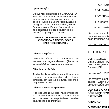
XXXI Salã
Apresentação
XIII Salão
Os eventos científicos da EXPOULBRA
XXV Fórum
2025 visam oportunizar aos estudantes
de quaisquer instituições e níveis de
ensino - Ensino Superior (graduação e
X Mostra 
pós-graduação), Ensino Médio, Ensino
Fundamental e Educação Infantil - a
XVII Salã
apresentação de seus trabalhos de
extensão - pesquisa - ensino.
Os eventos cientí
Ensino Superior (
MENÇÃO HONROSA DE INICIAÇÃO
seus trabalhos de
CIENTÍFICA E TECNOLÓGICA
DAEXPOULBRA 2025
VISUALIZAR DET
ULBRA XPE
CIências Agrárias
ULBRA Canoas
Avaliação técnica e econômica do
manejo da lagarta-da-soja (
Anticarsia
Ulbra Canoas
- Av
gemmatalis
) em lavouras de várzea.
mail: ulbra@ulbra.
Canoas, BR
Ciências da Saúde
novembro 11, 202
Avaliação de equilíbrio, estabilidade e o
controle neuromuscular de forma
Os eventos cientí
dinâmica em atletas de futsal por meio
ensino - Ensino S
do y balance test.
apresentação de s
Ciências Sociais Aplicadas
XXX SALÃO DE 
A (in)segurança jurídica na identificação
FÓRUM DE PESQ
da abusividade dos juros remuneratórios
EXTENSÃO
em contratos de empréstimos: análise
da atuação dos tribunais.
ATENÇÃO:
O EVENTO FOI 