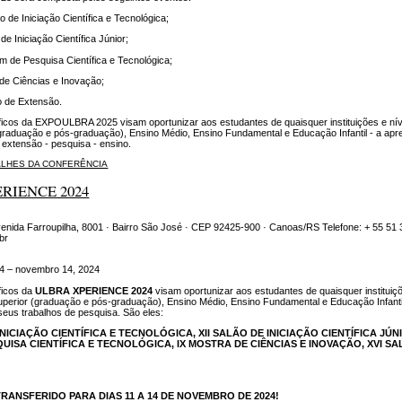
o de Iniciação Científica e Tecnológica;
 de Iniciação Científica Júnior;
 de Pesquisa Científica e Tecnológica;
de Ciências e Inovação;
o de Extensão.
ficos da EXPOULBRA 2025 visam oportunizar aos estudantes de quaisquer instituições e nív
graduação e pós-graduação), Ensino Médio, Ensino Fundamental e Educação Infantil - a ap
 extensão - pesquisa - ensino.
ALHES DA CONFERÊNCIA
RIENCE 2024
enida Farroupilha, 8001 · Bairro São José · CEP 92425-900 · Canoas/RS Telefone: + 55 51 
br
4 – novembro 14, 2024
ficos da
ULBRA XPERIENCE 2024
visam oportunizar aos estudantes de quaisquer instituiç
uperior (graduação e pós-graduação), Ensino Médio, Ensino Fundamental e Educação Infantil
eus trabalhos de pesquisa. São eles:
INICIAÇÃO CIENTÍFICA E TECNOLÓGICA,
XII SALÃO DE INICIAÇÃO CIENTÍFICA JÚN
UISA CIENTÍFICA E TECNOLÓGICA,
IX MOSTRA DE CIÊNCIAS E INOVAÇÃO,
XVI SA
TRANSFERIDO PARA DIAS 11 A 14 DE NOVEMBRO DE 2024!