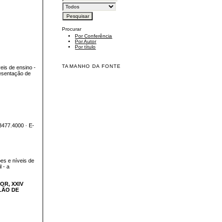
Procurar
Por Conferência
Por Autor
Por título
TAMANHO DA FONTE
eis de ensino -
resentação de
3477.4000 · E-
ões e níveis de
 - a
IOR,
XXIV
LÃO DE