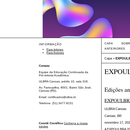
CAPA
SOB
INFORMAÇÃO
ANTERIORES
Para leitores
Para Autores
Capa
>
EXPOUL
Contato
EXPOU
Equipe da Educação Continuada da
Pró-reitoria Acadêmica
ULBRA Canoas, prédio 10, sala 318.
Edições an
Av. Farroupilha, 8001, Bairro São José,
Canoas (RS).
Email: certificados@ulbra.br
EXPOULBRA
Telefone: (51) 3477-9151
ULBRA Canoas
Canoas, BR
novembro 17, 202
Comitê Científico
Conheça a nossa
equipe
A EXPOULBRA 2025