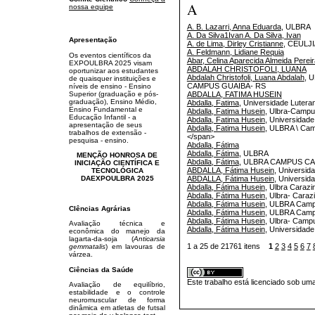
A
nossa equipe
A. B. Lazarri, Anna Eduarda
, ULBRA
A. Da Silva1Ivan A. Da Silva, Ivan
Apresentação
A. de Lima, Dirley Cristianne
, CEULJ
A. Feldmann, Lidiane Requia
Os eventos científicos da
Abar, Celina Aparecida Almeida Pereir
EXPOULBRA 2025 visam
ABDALAH CHRISTOFOLI, LUANA
oportunizar aos estudantes
Abdalah Christofoli, Luana Abdalah
, 
de quaisquer instituições e
CAMPUS GUAIBA- RS
níveis de ensino - Ensino
ABDALLA, FATIMA HUSEIN
Superior (graduação e pós-
graduação), Ensino Médio,
Abdalla, Fatima
, Universidade Luter
Ensino Fundamental e
Abdalla, Fatima Husein
, Ulbra-Campu
Educação Infantil - a
Abdalla, Fatima Husein
, Universidad
apresentação de seus
Abdalla, Fatima Husein
, ULBRA \ Cam
trabalhos de extensão -
</span>
pesquisa - ensino.
Abdalla, Fátima
Abdalla, Fátima
, ULBRA
MENÇÃO HONROSA DE
Abdalla, Fátima
, ULBRA CAMPUS C
INICIAÇÃO CIENTÍFICA E
ABDALLA, Fátima Husein
, Universid
TECNOLÓGICA
ABDALLA, Fátima Husein
, Universid
DAEXPOULBRA 2025
Abdalla, Fátima Husein
, Ulbra Carazi
Abdalla, Fátima Husein
, Ulbra- Caraz
Abdalla, Fátima Husein
, ULBRA Camp
CIências Agrárias
Abdalla, Fátima Husein
, ULBRA Campu
Abdalla, Fátima Husein
, Ulbra- Camp
Avaliação técnica e
Abdalla, Fátima Husein
, Universidade
econômica do manejo da
lagarta-da-soja (
Anticarsia
1 a 25 de 21761 itens
1
2
3
4
5
6
7
gemmatalis
) em lavouras de
várzea.
Ciências da Saúde
Este trabalho está licenciado sob um
Avaliação de equilíbrio,
estabilidade e o controle
neuromuscular de forma
dinâmica em atletas de futsal