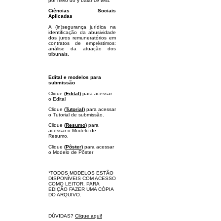
por meio do y balance test.
Ciências Sociais
Aplicadas
A (in)segurança jurídica na
identificação da abusividade
dos juros remuneratórios em
contratos de empréstimos:
análise da atuação dos
tribunais.
Edital e modelos para
submissão
Clique
(
Edital
)
para acessar
o Edital
Clique
(
Tutorial
)
para acessar
o Tutorial de submissão.
Clique
(
Resumo
)
para
acessar o Modelo de
Resumo.
Clique
(
Pôster
)
para acessar
o Modelo de Pôster
*TODOS MODELOS ESTÃO
DISPONÍVEIS COM ACESSO
COMO LEITOR. PARA
EDIÇÃO FAZER UMA CÓPIA
DO ARQUIVO.
DÚVIDAS?
Clique aqui!