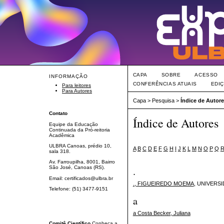
CAPA
SOBRE
ACESSO
INFORMAÇÃO
CONFERÊNCIAS ATUAIS
EDI
Para leitores
Para Autores
Capa
>
Pesquisa
>
Índice de Autor
Contato
Índice de Autores
Equipe da Educação
Continuada da Pró-reitoria
Acadêmica
ULBRA Canoas, prédio 10,
A
B
C
D
E
F
G
H
I
J
K
L
M
N
O
P
Q
sala 318.
Av. Farroupilha, 8001, Bairro
.
São José, Canoas (RS).
Email: certificados@ulbra.br
., FIGUEIREDO MOEMA
, UNIVERS
Telefone: (51) 3477-9151
a
a Costa Becker, Juliana
Comitê Científico
Conheça a