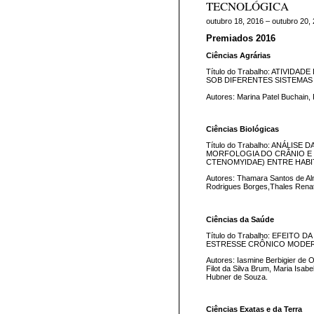
TECNOLÓGICA
outubro 18, 2016 – outubro 20,
Premiados 2016
Ciências Agrárias
Título do Trabalho: ATIVI
SOB DIFERENTES SISTEMAS
Autores: Marina Patel Buchain, 
Ciências Biológicas
Título do Trabalho: ANÁLIS
MORFOLOGIA DO CRÂNIO E D
CTENOMYIDAE) ENTRE HABI
Autores: Thamara Santos de Al
Rodrigues Borges,Thales Renat
Ciências da Saúde
Título do Trabalho: EFEIT
ESTRESSE CRÔNICO MODER
Autores: Iasmine Berbigier de O
Filot da Silva Brum, Maria Isab
Hubner de Souza.
Ciências Exatas e da Terra