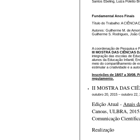
Santos Ebeling, Luiza Poletto B
Fundamental Anos Finais
Título do Trabalho: A CIÊN
Autores: Guilherme M. de Amori
Guilherme S. Rodrigues, João 
A coordenação de Pesquisa e 
II
I
MOSTRA DAS CI
Ê
NCIAS
D
integração das escolas de Edu
alunos da Educação Infantil, En
meio do compartilhamento de exp
estimular a criatividade e a aut
Inscrições de 18/07 a 30/08. 
regulamento.
II MOSTRA DAS CI
outubro 20, 2015 – outubro 22,
Edição Atual -
Anais d
Canoas, ULBRA, 2015
Comunicação Científic
Realização Pa