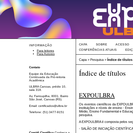
CAPA
SOBRE
ACESSO
INFORMAÇÃO
CONFERÊNCIAS ATUAIS
EDI
Para leitores
Para Autores
Capa
>
Pesquisa
>
Índice de títulos
Contato
Índice de títulos
Equipe da Educação
Continuada da Pró-reitoria
Acadêmica
ULBRA Canoas, prédio 10,
sala 318.
EXPOULBRA
Av. Farroupilha, 8001, Bairro
São José, Canoas (RS).
Os eventos científicos da EXPOULBR
Email: certificados@ulbra.br
instituições e níveis de ensino - En
Médio, Ensino Fundamental e Educação
Telefone: (51) 3477-9151
pesquisa.
A EXPOULBRA é composta pelos segu
- SALÃO DE INICIAÇÃO CIENTÍFI
Comitê Científico
Conheça a