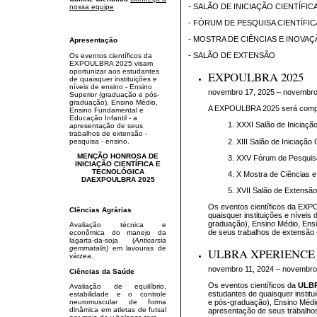
- SALÃO DE INICIAÇÃO CIENTÍFIC
nossa equipe
- FÓRUM DE PESQUISA CIENTÍFI
- MOSTRA DE CIÊNCIAS E INOVA
Apresentação
- SALÃO DE EXTENSÃO
Os eventos científicos da
EXPOULBRA 2025 visam
oportunizar aos estudantes
EXPOULBRA 2025
de quaisquer instituições e
níveis de ensino - Ensino
novembro 17, 2025 – novembro
Superior (graduação e pós-
graduação), Ensino Médio,
A EXPOULBRA 2025 será compos
Ensino Fundamental e
Educação Infantil - a
XXXI Salão de Iniciação
apresentação de seus
trabalhos de extensão -
XIII Salão de Iniciação C
pesquisa - ensino.
MENÇÃO HONROSA DE
XXV Fórum de Pesquisa 
INICIAÇÃO CIENTÍFICA E
TECNOLÓGICA
X Mostra de Ciências e
DAEXPOULBRA 2025
XVII Salão de Extensão
Os eventos científicos da EXP
CIências Agrárias
quaisquer instituições e níveis
graduação), Ensino Médio, Ensi
Avaliação técnica e
de seus trabalhos de extensão 
econômica do manejo da
lagarta-da-soja (
Anticarsia
gemmatalis
) em lavouras de
ULBRA XPERIENCE 
várzea.
novembro 11, 2024 – novembro
Ciências da Saúde
Os eventos científicos da
ULBR
Avaliação de equilíbrio,
estudantes de quaisquer institu
estabilidade e o controle
neuromuscular de forma
e pós-graduação), Ensino Médio
dinâmica em atletas de futsal
apresentação de seus trabalhos