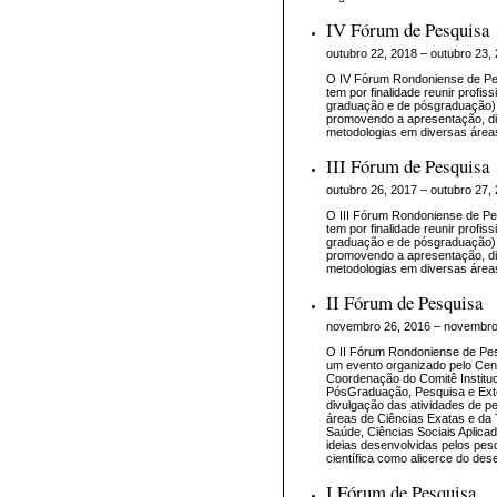
IV Fórum de Pesquisa
outubro 22, 2018 – outubro 23,
O IV Fórum Rondoniense de Pes
tem por finalidade reunir profi
graduação e de pósgraduação) e
promovendo a apresentação, di
metodologias em diversas área
III Fórum de Pesquisa
outubro 26, 2017 – outubro 27,
O III Fórum Rondoniense de Pes
tem por finalidade reunir profi
graduação e de pósgraduação) e
promovendo a apresentação, di
metodologias em diversas área
II Fórum de Pesquisa
novembro 26, 2016 – novembro
O II Fórum Rondoniense de P
um evento organizado pelo Cent
Coordenação do Comitê Institu
PósGraduação, Pesquisa e Exten
divulgação das atividades de 
áreas de Ciências Exatas e da T
Saúde, Ciências Sociais Aplica
ideias desenvolvidas pelos pesq
científica como alicerce do de
I Fórum de Pesquisa