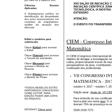
por meio do y balance test.
XXX SALÃO DE INICIAÇÃO 
Ciências Sociais
INICIAÇÃO CIENTÍFICA JÚN
Aplicadas
TECNOLÓGICA,
IX MOSTRA 
EXTENSÃO
A (in)segurança jurídica na
identificação da abusividade
ATENÇÃO:
dos juros remuneratórios em
contratos de empréstimos:
O EVENTO FOI TRANSFERIDO
análise da atuação dos
tribunais.
Edital e modelos para
CIEM - Congresso Int
submissão
Matemática
Clique
(
Edital
)
para acessar
o Edital
Clique
(
Tutorial
)
para acessar
O CIEM (Congresso Internacional de 
o Tutorial de submissão.
objetivo de divulgar a investigação 
Latina, proporcianando trocas de exp
Clique
(
Resumo
)
para
pesquisadores da área, contribuindo 
acessar o Modelo de
continuado dos profissionais.
Resumo.
VII CONGRESSO IN
Clique
(
Pôster
)
para acessar
o Modelo de Pôster
MATEMÁTICA - 201
outubro 4, 2017 – outubro 7, 20
*TODOS MODELOS ESTÃO
DISPONÍVEIS COM ACESSO
Edição atual -
Anais do VII CIE
COMO LEITOR. PARA
EDIÇÃO FAZER UMA CÓPIA
Para emissão do seu certificado
DO ARQUIVO.
busca pelo seu nome
aqui
. O c
tiveram 75% de presença no ev
DÚVIDAS?
Clique aqui!
ISSN 2318-7271