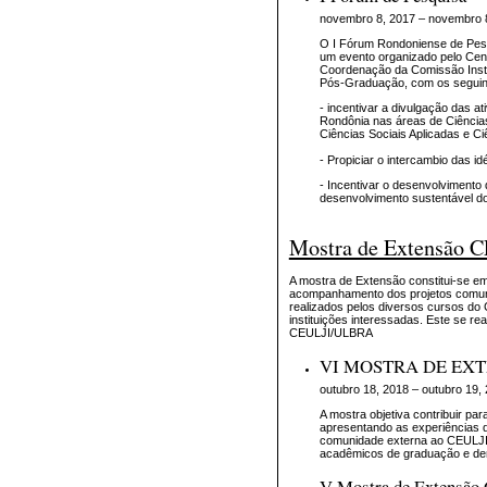
novembro 8, 2017 – novembro 
O I Fórum Rondoniense de Pe
um evento organizado pelo Cent
Coordenação da Comissão Insti
Pós-Graduação, com os seguint
- incentivar a divulgação das a
Rondônia nas áreas de Ciências
Ciências Sociais Aplicadas e C
- Propiciar o intercambio das i
- Incentivar o desenvolvimento d
desenvolvimento sustentável d
Mostra de Extensão 
A mostra de Extensão constitui-se e
acompanhamento dos projetos comuni
realizados pelos diversos cursos do 
instituições interessadas. Este se re
CEULJI/ULBRA
VI MOSTRA DE EXT
outubro 18, 2018 – outubro 19,
A mostra objetiva contribuir pa
apresentando as experiências d
comunidade externa ao CEULJI/U
acadêmicos de graduação e dem
V Mostra de Extensão