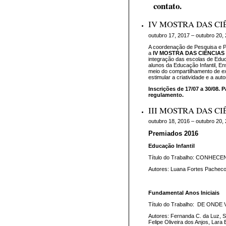
contato.
IV MOSTRA DAS CI
outubro 17, 2017 – outubro 20,
A coordenação de Pesquisa e 
a
IV
MOSTRA DAS CI
Ê
NCIAS
integração das escolas de Edu
alunos da Educação Infantil, En
meio do compartilhamento de exp
estimular a criatividade e a aut
Inscrições de 17/07 a 30/08. 
regulamento.
III MOSTRA DAS C
outubro 18, 2016 – outubro 20,
Premiados 2016
Educação Infantil
Título do Trabalho: CONHE
Autores: Luana Fortes Pacheco,
Fundamental Anos Iniciais
Título do Trabalho: DE OND
Autores: Fernanda C. da Luz, S
Felipe Oliveira dos Anjos, Lara