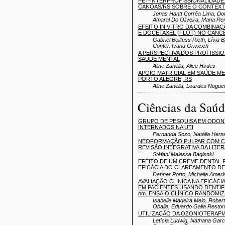
PET-INTERPROFISSIONALIDADE
CANOAS/RS SOBRE O CONTEXT
Jonas Hantt Corrêa Lima, Dou
Amaral Do Oliveira, Maria Ren
EFEITO IN VITRO DA COMBINAÇ
E DOCETAXEL (FLOT) NO CÂNC
Gabriel Beilfuss Rieth, Lívi
Conter, Ivana Grivicich
A PERSPECTIVA DOS PROFISSIO
SAÚDE MENTAL
Aline Zanella, Alice Hirdes
APOIO MATRICIAL EM SAÚDE ME
PORTO ALEGRE, RS
Aline Zanella, Lourdes Nogue
Ciências da Saúd
GRUPO DE PESQUISA EM ODONT
INTERNADOS NA UTI
Fernanda Sozo, Natália Herna
NEOFORMAÇÃO PULPAR COM C
REVISÃO INTEGRATIVA DA LITE
Stéfani Malessa Bagisnki
EFEITO DE UM CREME DENTAL P
EFICÁCIA DO CLAREAMENTO D
Denner Porto, Michelle Ameri
AVALIAÇÃO CLÍNICA NA EFICÁCI
EM PACIENTES USANDO DENTIFRÍ
nm. ENSAIO CLÍNICO RANDOMI
Isabelle Madeira Melo, Rober
Oballe, Eduardo Galia Reston
UTILIZAÇÃO DA OZONIOTERAP
Letícia Ludwig, Nathana Gar