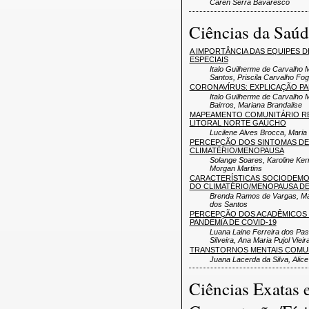
Caren Serra Bavaresco
Ciências da Saúd
A IMPORTÂNCIA DAS EQUIPES
ESPECIAIS
Italo Guilherme de Carvalho
Santos, Priscila Carvalho Fo
CORONAVÍRUS: EXPLICAÇÃO PA
Italo Guilherme de Carvalho 
Bairros, Mariana Brandalise
MAPEAMENTO COMUNITÁRIO RE
LITORAL NORTE GAÚCHO
Lucilene Alves Brocca, Mari
PERCEPÇÃO DOS SINTOMAS DE
CLIMATÉRIO/MENOPAUSA
Solange Soares, Karoline Kern
Morgan Martins
CARACTERÍSTICAS SOCIODEMO
DO CLIMATÉRIO/MENOPAUSA DE
Brenda Ramos de Vargas, Mari
dos Santos
PERCEPÇÃO DOS ACADÊMICOS D
PANDEMIA DE COVID-19
Luana Laine Ferreira dos Pas
Silveira, Ana Maria Pujol Viei
TRANSTORNOS MENTAIS COMU
Juana Lacerda da Silva, Alice
Ciências Exatas e