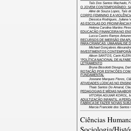
Taís Dos Santos Machado, F
O JOVEM CONTEMPORÂNEO: S
Aline de Souza Lopes, Taís d
CORPO FEMININO E A VIOLÊNCI
Diessica Rodrigues, Juliana 
AS ESCOLAS DO PROINFÂNCIA 
Helena Carolina Martins Pire
EDUCAÇÃO FINANCEIRA NO ENSI
Lucca Castro Ramos Antunes,
RECURSOS DE IMERSÃO EM APL
PARA CRIANÇAS: UMA ANÁLISE D
Michael Gonçalves Alexandre
INVESTIMENTOS CONTEMPORÂN
Alison SANTOS, Carin KLEIN
“POLÍTICA NACIONAL DE ALFAB
LETRAMENTO
Bruna Bissolotti Disegna, Darl
ROTAÇÃO POR ESTAÇÕES COM 
FUNDAMENTAL
Joseane Marques Flores, Cl
ATIVIDADES LÚDICAS NO ENSI
Thais Santos Do Amaral, Clau
PEDAGOGIAS E MÍDIAS NA ABO
VITORIA AGUIAR KOROL, Ma
ADULTIZAÇÃO INFANTIL: A PER
FÁBRICA DE FAZER NOVAS SUBJ
Marcia Franciele dos Santos 
Ciências Humana
Sociologia/Histó