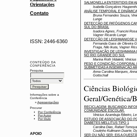
SALMONELLA ENTERITIDIS EM A
Orientações
Isabella Gonçalves Haupenthal
ANÁLISE TEMPORAL E DINÂMIC
Contato
Bruna Fernandes Souza, Vinic
Lunge
DETECÇÃO DE PATÓGENOS CANIN
SUL DO BRASIL
Isadora Agnes, Francini Rosa 
Vagner Ricardo Lunge
DETECÇÃO DE LEISHMANIOSE V
ISSN: 2446-6360
Fernanda Gass de Oliveira Gou
Fraga, Nilo Ikuta, Vagner Ri
INVESTIGAÇÃO DE LEISHMANIA I
NO RIO GRANDE DO SUL
Marina Roth Vidaletti, Vinici
CONTEÚDO DA
PESO E CONDIÇÃO CORPORAL 
CONFERÊNCIA
SUBMETIDAS A INSEMINAÇÃO ART
Pesquisa
Anna Carolina Marques, Anna
Gottschall
Ciências Biológi
Informações sobre a
Geral/Genética/B
Conferência
»
Apresentações
RECICLAGEM: BUSCANDO INFO
Procurar
COMUNIDADE ESCOLAR.
Por Conferência
Vinicius Azambuja Ribeiro, L
Por Autor
ESTUDO DE ASSOCIAÇÃO DO PO
Por título
DIABETES MELLITUS TIPO 1
Carolina Dias, Rafael Tomoya
Coutinho Kullmann Duarte, Da
APOIO
SER OU NÃO SER: EIS A QUES