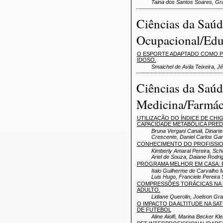
Tainá dos Santos Soares, Graz
Ciências da Saúd
Ocupacional/Edu
O ESPORTE ADAPTADO COMO P
IDOSO.
Smaichel de Avila Teixeira, J
Ciências da Saúd
Medicina/Farmác
UTILIZAÇÃO DO ÍNDICE DE CH
CAPACIDADE METABÓLICA PRE
Bruna Vergani Canali, Dinarte
Crescente, Daniel Carlos Gar
CONHECIMENTO DO PROFISSIO
Kimberly Amaral Pereira, Sch
Ariel de Souza, Daiane Rodri
PROGRAMA MELHOR EM CASA: 
Italo Guilherme de Carvalho
Luis Hugo, Franciele Pereira
COMPRESSÕES TORÁCICAS NA 
ADULTO.
Lidiane Querolin, Joelson G
O IMPACTO DA ALTITUDE NA SA
DE FUTEBOL
Aline Aiolfi, Marina Becker Kl