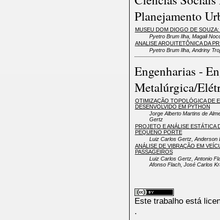
Planejamento Ur
MUSEU DOM DIOGO DE SOUZA:
Pyetro Brum Ilha, Magali Noc
ANALISE ARQUITETÔNICA DA PR
Pyetro Brum Ilha, Andriny Tr
Engenharias - En
Metalúrgica/Elé
OTIMIZAÇÃO TOPOLÓGICA DE 
DESENVOLVIDO EM PYTHON
Jorge Alberto Martins de Alme
Gertz
PROJETO E ANÁLISE ESTÁTICA
PEQUENO PORTE
Luiz Carlos Gertz, Anderson 
ANÁLISE DE VIBRAÇÃO EM VEÍ
PASSAGEIROS
Luiz Carlos Gertz, Antonio Fl
Afonso Flach, José Carlos K
Este trabalho está lic
.