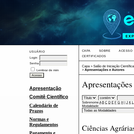
CAPA
SOBRE
ACESSO
USUÁRIO
CERTIFICADOS
Login
Senha
Capa
>
Salão de Iniciação Científi
>
Apresentações e Autores
Lembrar de mim
Apresentações 
Apresentação
Comitê Científico
Sobrenome
A
B
C
D
E
F
G
H
I
J
K
L
Calendário de
Modalidade:
Prazos
Normas e
Regulamentos
Ciências Agrária
Pagamento e