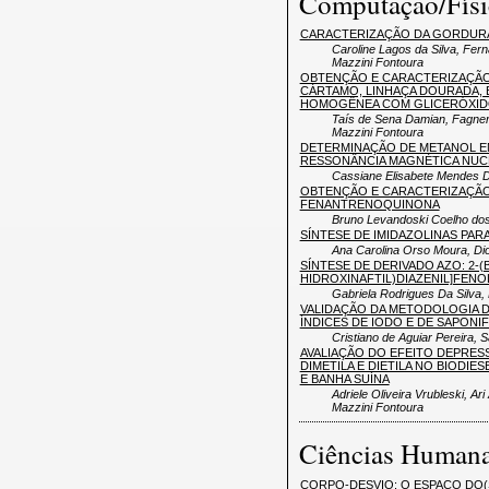
Computação/Físi
CARACTERIZAÇÃO DA GORDURA
Caroline Lagos da Silva, Fer
Mazzini Fontoura
OBTENÇÃO E CARACTERIZAÇÃO 
CÁRTAMO, LINHAÇA DOURADA, 
HOMOGÊNEA COM GLICERÓXID
Taís de Sena Damian, Fagner 
Mazzini Fontoura
DETERMINAÇÃO DE METANOL EM
RESSONÂNCIA MAGNÉTICA NUC
Cassiane Elisabete Mendes D
OBTENÇÃO E CARACTERIZAÇÃO 
FENANTRENOQUINONA
Bruno Levandoski Coelho dos 
SÍNTESE DE IMIDAZOLINAS PAR
Ana Carolina Orso Moura, Dio
SÍNTESE DE DERIVADO AZO: 2-(B
HIDROXINAFTIL)DIAZENIL]FENO
Gabriela Rodrigues Da Silva, 
VALIDAÇÃO DA METODOLOGIA D
ÍNDICES DE IODO E DE SAPONI
Cristiano de Aguiar Pereira, 
AVALIAÇÃO DO EFEITO DEPRES
DIMETILA E DIETILA NO BIODIE
E BANHA SUÍNA
Adriele Oliveira Vrubleski, A
Mazzini Fontoura
Ciências Humana
CORPO-DESVIO: O ESPAÇO DO(S