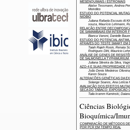
MESENQUIMAIS / ESTROMAIS
Alaíse Tessmann, Andrea Pere
Meirelles
ESTUDO DO POTENCIAL MUTAGÊ
NIÓBIO
Juliana Rafaela Escouto Al K
souza, Maurício Lehmann, Raf
RELAÇÃO ENTRE DECOMPOSIÇÃ
DE SAMAMBAIAS EM INTERIOR 
Bianca Vanoni, Danielle Bauer
ESTUDO DO POTENCIAL ANTIMU
ATRAVÉS DO TESTE SMART EM Dro
Taiah Rajeh Rosin, Renata S
Rodrigues Dihl, Mauricio Le
ANÁLISE DE GENES DE RESIST
DE SALMONELLA TYPHIMURIUM 
Juliana Silveira da Silva, Va
AZO-4 E SUAS PROPRIEDADE F
João Denis Medeiros Oliveira
Karen Souza
ALTERAÇÕES GENÉTICAS DA EX
Solange Soares, Ana Letícia H
AVALIAÇÃO DOS EFEITOS MUT
SECA DO TABACO: EXPOSIÇÃO
Taila kramm Kaminski, Daiana 
Ciências Biológi
Bioquímica/Imun
COMPARAÇÃO DE MÉTODOS DE EX
POR PCR EM TEMPO REAL