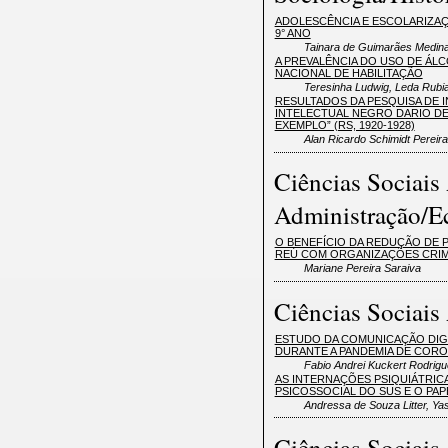
ADOLESCÊNCIA E ESCOLARIZAÇ
9° ANO
Tainara de Guimarães Medina,
A PREVALÊNCIA DO USO DE ÁL
NACIONAL DE HABILITAÇÃO
Teresinha Ludwig, Leda Rubi
RESULTADOS DA PESQUISA DE I
INTELECTUAL NEGRO DARIO DE
EXEMPLO” (RS, 1920-1928)
Alan Ricardo Schimidt Pereir
Ciências Sociais 
Administração/E
O BENEFÍCIO DA REDUÇÃO DE P
REÚ COM ORGANIZAÇÕES CRI
Mariane Pereira Saraiva
Ciências Sociais
ESTUDO DA COMUNICAÇÃO DIGIT
DURANTE A PANDEMIA DE CORO
Fabio Andrei Kuckert Rodrigu
AS INTERNAÇÕES PSIQUIÁTRIC
PSICOSSOCIAL DO SUS E O PA
Andressa de Souza Litter, Ya
Ciências Sociais