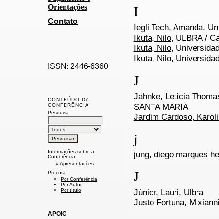
I
Orientações
Contato
Iegli Tech, Amanda
, Un
Ikuta, Nilo
, ULBRA / C
Ikuta, Nilo
, Universida
Ikuta, Nilo
, Universida
ISSN: 2446-6360
J
Jahnke, Letícia Thoma
CONTEÚDO DA
SANTA MARIA
CONFERÊNCIA
Pesquisa
Jardim Cardoso, Karoli
j
Informações sobre a
jung, diego marques he
Conferência
»
Apresentações
J
Procurar
Por Conferência
Por Autor
Júnior, Lauri
, Ulbra
Por título
Justo Fortuna, Mixiann
APOIO