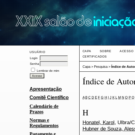
CAPA
SOBRE
ACESSO
USUÁRIO
CERTIFICADOS
Login
Senha
Capa
>
Pesquisa
>
Índice de Auto
Lembrar de mim
Índice de Auto
Apresentação
Comitê Científico
A
B
C
D
E
F
G
H
I
J
K
L
M
N
O
P
Q
Calendário de
H
Prazos
Normas e
Honatel, Karol
, Ulbra/
Regulamentos
Hubner de Souza, Ales
Pagamento e