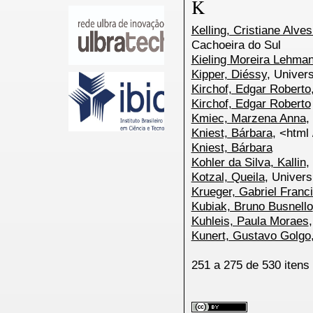
K
Kelling, Cristiane Alv
Cachoeira do Sul
Kieling Moreira Lehma
Kipper, Diéssy
, Univer
Kirchof, Edgar Roberto
Kirchof, Edgar Roberto
Kmiec, Marzena Anna
,
Kniest, Bárbara
, <html 
Kniest, Bárbara
Kohler da Silva, Kallin
,
Kotzal, Queila
, Univer
Krueger, Gabriel Franc
Kubiak, Bruno Busnello
Kuhleis, Paula Moraes
Kunert, Gustavo Golgo
251 a 275 de 530 ite