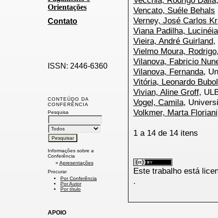
Vecchia, Rodrigo Dalla
Orientações
Vencato, Suéle Behals
Verney, José Carlos K
Contato
Viana Padilha, Lucinéia
Vieira, André Guirland
,
Vielmo Moura, Rodrigo
Vilanova, Fabricio Nun
ISSN: 2446-6360
Vilanova, Fernanda
, Un
Vitória, Leonardo Bubo
Vivian, Aline Groff
, UL
CONTEÚDO DA
Vogel, Camila
, Univers
CONFERÊNCIA
Volkmer, Marta Floriani
Pesquisa
1 a 14 de 14 itens
Informações sobre a
Conferência
»
Apresentações
Este trabalho está lic
Procurar
Por Conferência
.
Por Autor
Por título
APOIO