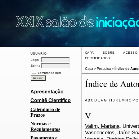
CAPA
SOBRE
ACESSO
USUÁRIO
CERTIFICADOS
Login
Senha
Capa
>
Pesquisa
>
Índice de Auto
Lembrar de mim
Índice de Auto
Apresentação
Comitê Científico
A
B
C
D
E
F
G
H
I
J
K
L
M
N
O
P
Q
Calendário de
V
Prazos
Normas e
Valim, Mariana
, Univer
Regulamentos
Vasconcelos, Jaíne So
Pagamento e