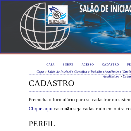
CAPA
SOBRE
ACESSO
CADASTRO
PE
Capa
>
Salão de Iniciação Científica e Trabalhos Acadêmicos (Guaí
Acadêmicos
>
Cadas
CADASTRO
Preencha o formulário para se cadastrar no sistem
Clique aqui
caso
não
seja cadastrado em outra co
PERFIL