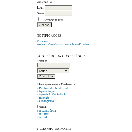
USUÁRIO
Login
Senha
Lembrar de mim
NOTIFICAÇÕES
Visualizar
Assinar
/
Cancelar assinatura de notificações
CONTEÚDO DA CONFERÊNCIA
Pesquisa
Informações sobre a Conferência
»
Políticas das Modalidades
»
Apresentações
»
Agenda da Conferência
»
Inscrição
»
Cronograma
Procurar
Por Conferência
Por Autor
Por título
TAMANHO DA FONTE