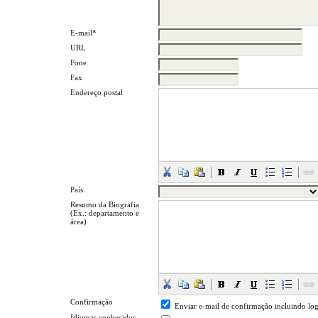
E-mail*
URL
Fone
Fax
Endereço postal
País
Resumo da Biografia
(Ex.: departamento e
área)
Confirmação
Enviar e-mail de confirmação incluindo log
Idiomas conhecidos