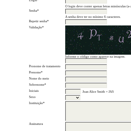
Login*
O login deve conter apenas letras minúsculas (a-z
Senha*
A senha deve ter no mínimo 6 caracteres.
Repetir senha*
Validação*
Informe o código como aparece na imagem.
Pronome de tratamento
Prenome*
Nome do meio
Sobrenome*
Iniciais
Joan Alice Smith = JAS
Sexo
Instituição*
Assinatura