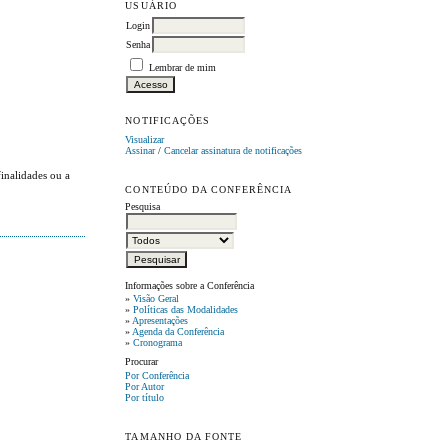
USUÁRIO
Login
Senha
Lembrar de mim
NOTIFICAÇÕES
Visualizar
Assinar
/
Cancelar assinatura de notificações
inalidades ou a
CONTEÚDO DA CONFERÊNCIA
Pesquisa
Informações sobre a Conferência
»
Visão Geral
»
Políticas das Modalidades
»
Apresentações
»
Agenda da Conferência
»
Cronograma
Procurar
Por Conferência
Por Autor
Por título
TAMANHO DA FONTE