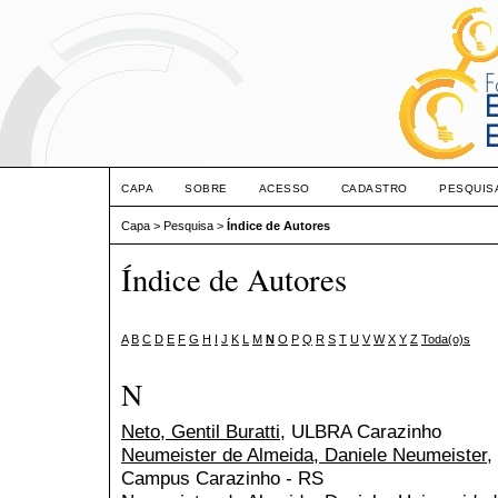
CAPA
SOBRE
ACESSO
CADASTRO
PESQUIS
Capa
>
Pesquisa
>
Índice de Autores
Índice de Autores
A
B
C
D
E
F
G
H
I
J
K
L
M
N
O
P
Q
R
S
T
U
V
W
X
Y
Z
Toda(o)s
N
Neto, Gentil Buratti
, ULBRA Carazinho
Neumeister de Almeida, Daniele Neumeister
,
Campus Carazinho - RS