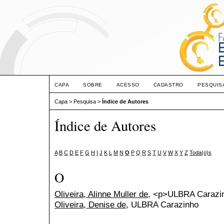
CAPA
SOBRE
ACESSO
CADASTRO
PESQUIS
Capa
>
Pesquisa
>
Índice de Autores
Índice de Autores
A
B
C
D
E
F
G
H
I
J
K
L
M
N
O
P
Q
R
S
T
U
V
W
X
Y
Z
Toda(o)s
O
Oliveira, Alinne Muller de
, <p>ULBRA Carazi
Oliveira, Denise de
, ULBRA Carazinho