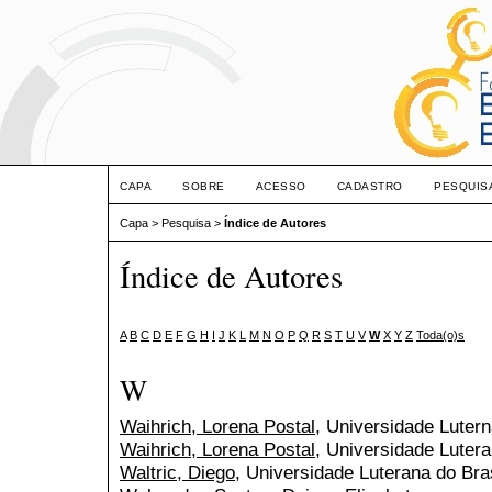
CAPA
SOBRE
ACESSO
CADASTRO
PESQUIS
Capa
>
Pesquisa
>
Índice de Autores
Índice de Autores
A
B
C
D
E
F
G
H
I
J
K
L
M
N
O
P
Q
R
S
T
U
V
W
X
Y
Z
Toda(o)s
W
Waihrich, Lorena Postal
, Universidade Lutern
Waihrich, Lorena Postal
, Universidade Lutera
Waltric, Diego
, Universidade Luterana do Br