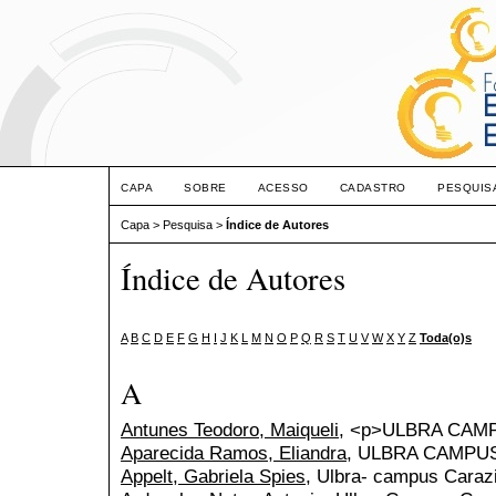
CAPA
SOBRE
ACESSO
CADASTRO
PESQUIS
Capa
>
Pesquisa
>
Índice de Autores
Índice de Autores
A
B
C
D
E
F
G
H
I
J
K
L
M
N
O
P
Q
R
S
T
U
V
W
X
Y
Z
Toda(o)s
A
Antunes Teodoro, Maiqueli
, <p>ULBRA CAM
Aparecida Ramos, Eliandra
, ULBRA CAMPU
Appelt, Gabriela Spies
, Ulbra- campus Caraz