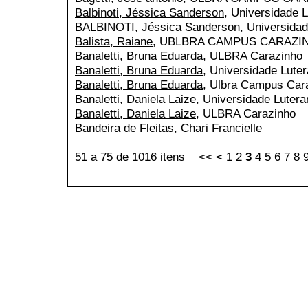
Balbinoti, Jéssica Sanderson
, Universidade 
BALBINOTI, Jéssica Sanderson
, Universida
Balista, Raiane
, UBLBRA CAMPUS CARAZI
Banaletti, Bruna Eduarda
, ULBRA Carazinho
Banaletti, Bruna Eduarda
, Universidade Lute
Banaletti, Bruna Eduarda
, Ulbra Campus Cara
Banaletti, Daniela Laize
, Universidade Luter
Banaletti, Daniela Laize
, ULBRA Carazinho
Bandeira de Fleitas, Chari Francielle
51 a 75 de 1016 itens
<<
<
1
2
3
4
5
6
7
8