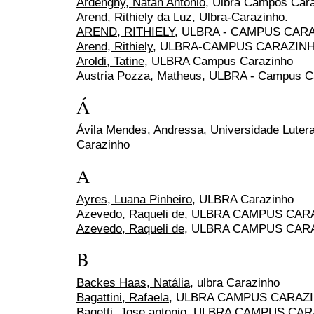
Ardenghy, Natan Antonio
, Ulbra Campos Car
Arend, Rithiely da Luz
, Ulbra-Carazinho.
AREND, RITHIELY
, ULBRA - CAMPUS CAR
Arend, Rithiely
, ULBRA-CAMPUS CARAZIN
Aroldi, Tatine
, ULBRA Campus Carazinho
Austria Pozza, Matheus
, ULBRA - Campus C
Á
Ávila Mendes, Andressa
, Universidade Luter
Carazinho
A
Ayres, Luana Pinheiro
, ULBRA Carazinho
Azevedo, Raqueli de
, ULBRA CAMPUS CAR
Azevedo, Raqueli de
, ULBRA CAMPUS CAR
B
Backes Haas, Natália
, ulbra Carazinho
Bagattini, Rafaela
, ULBRA CAMPUS CARAZ
Bagetti, Jose antonio
, ULBRA CAMPUS CA