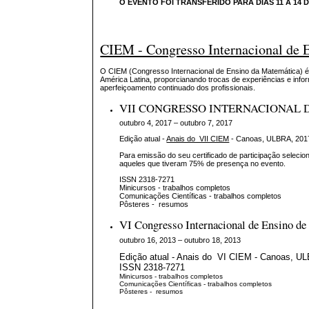
O EVENTO FOI TRANSFERIDO PARA DIAS 11 A 14 
CIEM - Congresso Internacional de 
O CIEM (Congresso Internacional de Ensino da Matemática) é 
América Latina, proporcianando trocas de experiências e info
aperfeiçoamento continuado dos profissionais.
VII CONGRESSO INTERNACIONAL D
outubro 4, 2017 – outubro 7, 2017
Edição atual -
Anais do VII CIEM
- Canoas, ULBRA, 201
Para emissão do seu certificado de participação seleci
aqueles que tiveram 75% de presença no evento.
ISSN 2318-7271
Minicursos - trabalhos completos
Comunicações Científicas - trabalhos completos
Pôsteres - resumos
VI Congresso Internacional de Ensino de
outubro 16, 2013 – outubro 18, 2013
Edição atual - Anais do VI CIEM - Canoas, U
ISSN 2318-7271
Minicursos - trabalhos completos
Comunicações Científicas - trabalhos completos
Pôsteres - resumos