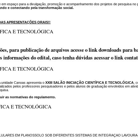
i-se em espaço para a divulgação, promoção e acompanhamento dos projetos de pesquisa no 
ando e conectando pela transformação social.
AS APRESENTAÇÕES ORAIS!!
ÍFICA E TECNOLÓGICA
ões, para publicação de arquivos acesse o link downloads para b
as informações do edital, caso tenha dúvidas acessar o link contat
ÍFICA E TECNOLÓGICA
 unidade Canoas apresenta o
XXIII SALÃO INICIAÇÃO CIENTÍFICA E TECNOLÓGICA
, 
ealizados pelos professores pesquisadores e pelos alunos de graduação envolvidos em ativi
quisa.
eguir as normativas do regulamento.
ÍFICA E TECNOLÓGICA
TRACELULARES EM PLANOSSOLO SOB DIFERENTES SISTEMAS DE INTEGRAÇAO LAVOURA