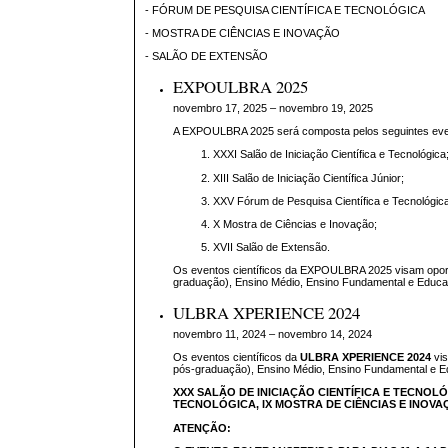
- FÓRUM DE PESQUISA CIENTÍFICA E TECNOLÓGICA
- MOSTRA DE CIÊNCIAS E INOVAÇÃO
- SALÃO DE EXTENSÃO
EXPOULBRA 2025
novembro 17, 2025 – novembro 19, 2025
A EXPOULBRA 2025 será composta pelos seguintes eve
XXXI Salão de Iniciação Científica e Tecnológica
XIII Salão de Iniciação Científica Júnior;
XXV Fórum de Pesquisa Científica e Tecnológic
X Mostra de Ciências e Inovação;
XVII Salão de Extensão.
Os eventos científicos da EXPOULBRA 2025 visam oportun
graduação), Ensino Médio, Ensino Fundamental e Educaçã
ULBRA XPERIENCE 2024
novembro 11, 2024 – novembro 14, 2024
Os eventos científicos da
ULBRA XPERIENCE 2024
vis
pós-graduação), Ensino Médio, Ensino Fundamental e Edu
XXX SALÃO DE INICIAÇÃO CIENTÍFICA E TECNOL
TECNOLÓGICA,
IX MOSTRA DE CIÊNCIAS E INOV
ATENÇÃO: