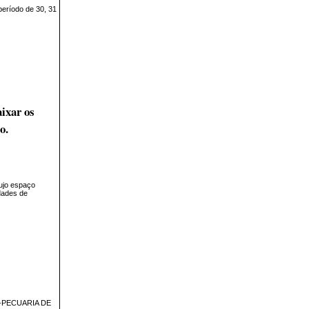
período de 30, 31
aixar os
o.
cujo espaço
dades de
-PECUARIA DE