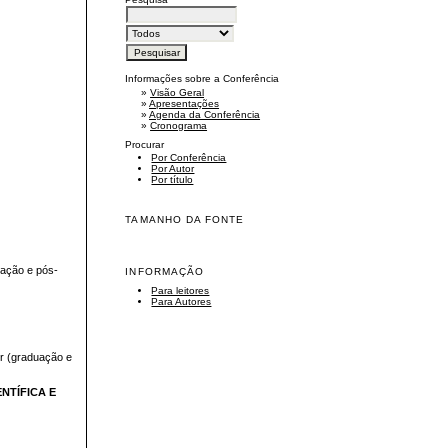
Informações sobre a Conferência
»
Visão Geral
»
Apresentações
»
Agenda da Conferência
»
Cronograma
Procurar
Por Conferência
Por Autor
Por título
TAMANHO DA FONTE
uação e pós-
INFORMAÇÃO
Para leitores
Para Autores
or (graduação e
NTÍFICA E