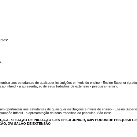
ntos:
;
a;
izar aos estudantes de quaisquer instituições e níveis de ensino - Ensino Superior (grad
o Infantil - a apresentação de seus trabalhos de extensão - pesquisa - ensino.
am oportunizar aos estudantes de quaisquer instituições e níveis de ensino - Ensino Superi
cação Infantil - a apresentação de seus trabalhos de pesquisa. São eles:
ÓGICA,
XII SALÃO DE INICIAÇÃO CIENTÍFICA JÚNIOR,
XXIV FÓRUM DE PESQUISA CIE
AÇÃO,
XVI SALÃO DE EXTENSÃO