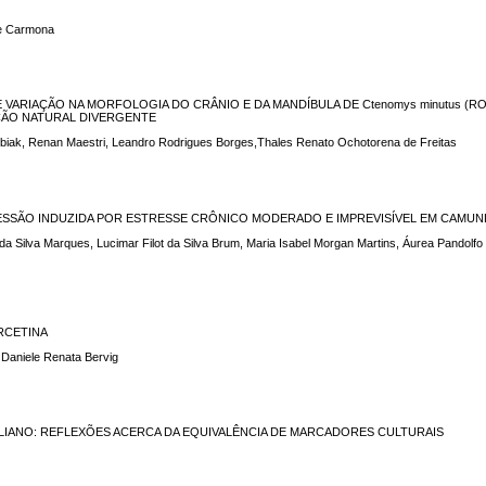
ipe Carmona
DA E VARIAÇÃO NA MORFOLOGIA DO CRÂNIO E DA MANDÍBULA DE Ctenomys minutus (R
EÇÃO NATURAL DIVERGENTE
ubiak, Renan Maestri, Leandro Rodrigues Borges,Thales Renato Ochotorena de Freitas
DEPRESSÃO INDUZIDA POR ESTRESSE CRÔNICO MODERADO E IMPREVISÍVEL EM CAM
 da Silva Marques, Lucimar Filot da Silva Brum, Maria Isabel Morgan Martins, Áurea Pandolfo
ERCETINA
 Daniele Renata Bervig
 ITALIANO: REFLEXÕES ACERCA DA EQUIVALÊNCIA DE MARCADORES CULTURAIS