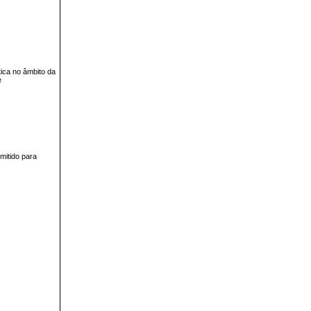
ica no âmbito da
e
emitido para