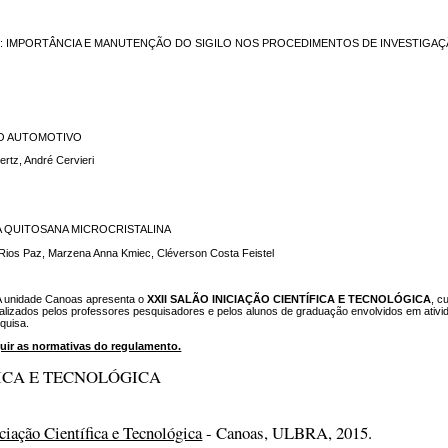
NAL: IMPORTÂNCIA E MANUTENÇÃO DO SIGILO NOS PROCEDIMENTOS DE INVESTIGAÇ
IPO AUTOMOTIVO
ertz, André Cervieri
 DA QUITOSANA MICROCRISTALINA
n Rios Paz, Marzena Anna Kmiec, Cléverson Costa Feistel
 unidade Canoas apresenta o
XXII SALÃO INICIAÇÃO CIENTÍFICA E TECNOLÓGICA
, c
ealizados pelos professores pesquisadores e pelos alunos de graduação envolvidos em ativi
quisa.
eguir as normativas do regulamento.
FICA E TECNOLÓGICA
ciação Científica e Tecnológica
- Canoas, ULBRA, 2015.