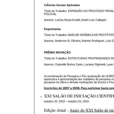
Ciências Sociais Aplicadas
Título do Trabalho: EXPANSÃO DO PROCESSO PE
POLICIAL
Autores: Letícia Serpa Evaldt, André Luís Callegari
Engenharias
Título do Trabalho: ANÁLISE DINÂMICA DE PROTÓT
Autores: Anderson B. Oliveira, Antonio Rodrigues, Luiz G
PRÊMIO INOVAÇÃO
Título do Trabalho: ESTRUTURA E PROPRIEDADES
Autores: Gabrielle Brehm Zanin, Luciano Pighinelli, Lua
A coordenação de Pesquisa e Pós-graduação da ULBRA
oportuniza a apresentação dos trabalhos de pesquisa r
pesquisa na Ulbra e demais Instituições de Ensino e Pes
Inscrições de 18/07 a 30/08. Para participar basta s
XXI SALÃO DE INICIAÇÃO CIENTÍ
outubro 20, 2015 – outubro 22, 2015
Edição Atual -
Anais do XXI Salão de ini