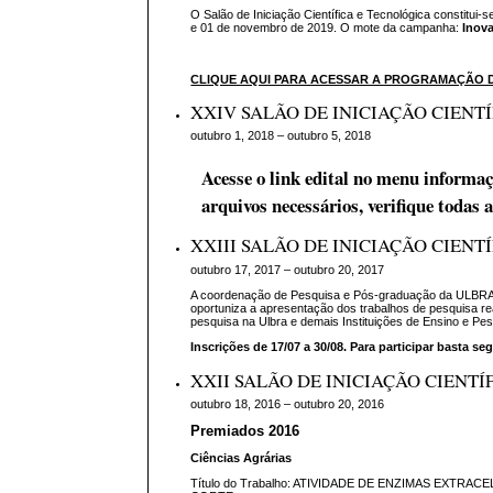
O Salão de Iniciação Científica e Tecnológica constitu
e 01 de novembro de 2019. O mote da campanha:
Inov
CLIQUE AQUI PARA ACESSAR A PROGRAMAÇÃO D
XXIV SALÃO DE INICIAÇÃO CIENT
outubro 1, 2018 – outubro 5, 2018
Acesse o link edital no menu informaç
arquivos necessários, verifique todas 
XXIII SALÃO DE INICIAÇÃO CIENT
outubro 17, 2017 – outubro 20, 2017
A coordenação de Pesquisa e Pós-graduação da ULBRA
oportuniza a apresentação dos trabalhos de pesquisa r
pesquisa na Ulbra e demais Instituições de Ensino e Pes
Inscrições de 17/07 a 30/08. Para participar basta s
XXII SALÃO DE INICIAÇÃO CIENT
outubro 18, 2016 – outubro 20, 2016
Premiados 2016
Ciências Agrárias
Título do Trabalho: ATIVIDADE DE ENZIMAS EX