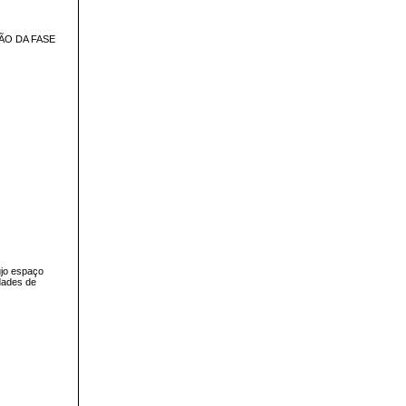
ÃO DA FASE
ujo espaço
dades de