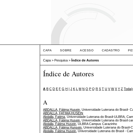
CAPA
SOBRE
ACESSO
CADASTRO
PE
Capa
>
Pesquisa
>
Índice de Autores
Índice de Autores
A
B
C
D
E
F
G
H
I
J
K
L
M
N
O
P
Q
R
S
T
U
V
W
X
Y
Z
Toda(
A
ABDALLA, Fátima Husein
, Universidade Luterana do Brasil-
ABDALLA, FATIMA HUSEIN
Abdalla, Fatima
, Universidade Luterana do Brasil-ULBRA, C
ABDALLA, Fátima Husein
, Universidade Luterana do Brasil 
Abdalla, Fátima Husein
, ULBRA Campus Carazinho
ABDALLA, Fátima Hunsein
, Universidade Luterana do Brasil-
Abdalla, Fátima Husein
, Universidade Luterana do Brasil - C