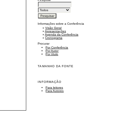
Informações sobre a Conferência
»
Visão Geral
»
Apresentações
»
Agenda da Conferência
»
Cronograma
Procurar
Por Conferência
Por Autor
Por título
TAMANHO DA FONTE
INFORMAÇÃO
Para leitores
Para Autores