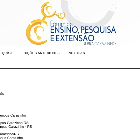
SQUISA
EDIÇÕES ANTERIORES
NOTÍCIAS
o)s
 Campus Carazinho
ampus Carazinho-RS
campus Carazinho - RS
Carazinho/RS
ampus Carazinho