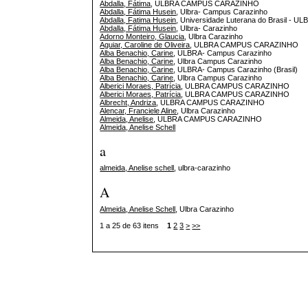
Abdalla, Fátima
, ULBRA CAMPUS CARAZINHO
Abdalla, Fátima Husein
, Ulbra- Campus Carazinho
Abdalla, Fatima Husein
, Universidade Luterana do Brasil - 
Abdalla, Fátima Husein
, Ulbra- Carazinho
Adorno Monteiro, Glaucia
, Ulbra Carazinho
Aguiar, Caroline de Oliveira
, ULBRA CAMPUS CARAZINHO
Alba Benachio, Carine
, ULBRA- Campus Carazinho
Alba Benachio, Carine
, Ulbra Campus Carazinho
Alba Benachio, Carine
, ULBRA- Campus Carazinho (Brasil)
Alba Benachio, Carine
, Ulbra Campus Carazinho
Alberici Moraes, Patrícia
, ULBRA CAMPUS CARAZINHO
Alberici Moraes, Patrícia
, ULBRA CAMPUS CARAZINHO
Albrecht, Andriza
, ULBRA CAMPUS CARAZINHO
Alencar, Franciele Aline
, Ulbra Carazinho
Almeida, Anelise
, ULBRA CAMPUS CARAZINHO
Almeida, Anelise Schell
a
almeida, Anelise schell
, ulbra-carazinho
A
Almeida, Anelise Schell
, Ulbra Carazinho
1 a 25 de 63 itens
1
2
3
>
>>