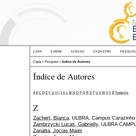
CAPA
SOBRE
ACESSO
CADASTRO
PESQUIS
Capa
>
Pesquisa
>
Índice de Autores
Índice de Autores
A
B
C
D
E
F
G
H
I
J
K
L
M
N
O
P
Q
R
S
T
U
V
W
X
Y
Z
Toda(o)s
Z
Zachert, Bianca
, ULBRA, Campus Carazinho
Zambrzycki Lucas, Gabrielly
, ULBRA CAMP
Zanatta, Jocias Maier