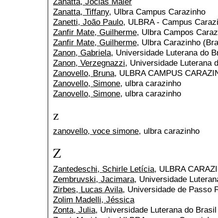
Zanatta, Jocias Maier
Zanatta, Tiffany
, Ulbra Campus Carazinho
Zanetti, João Paulo
, ULBRA - Campus Caraz
Zanfir Mate, Guilherme
, Ulbra Campos Caraz
Zanfir Mate, Guilherme
, Ulbra Carazinho (Bra
Zanon, Gabriela
, Universidade Luterana do 
Zanon, Verzegnazzi
, Universidade Luterana
Zanovello, Bruna
, ULBRA CAMPUS CARAZI
Zanovello, Simone
, ulbra carazinho
Zanovello, Simone
, ulbra carazinho
z
zanovello, voce simone
, ulbra carazinho
Z
Zantedeschi, Schirle Letícia
, ULBRA CARAZ
Zembruvski, Jacimara
, Universidade Luteran
Zirbes, Lucas Avila
, Universidade de Passo 
Zolim Madelli, Jéssica
Zonta, Julia
, Universidade Luterana do Brasi