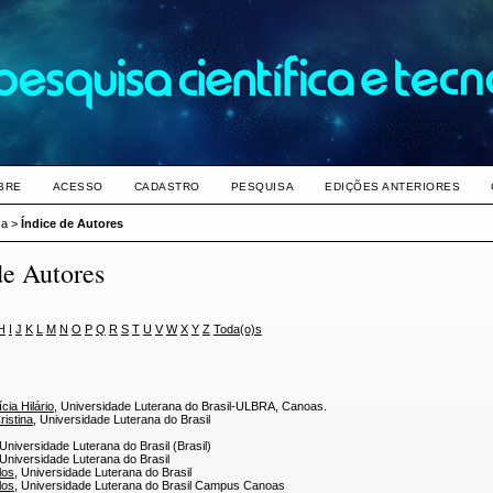
BRE
ACESSO
CADASTRO
PESQUISA
EDIÇÕES ANTERIORES
sa
>
Índice de Autores
de Autores
H
I
J
K
L
M
N
O
P
Q
R
S
T
U
V
W
X
Y
Z
Toda(o)s
cia Hilário
, Universidade Luterana do Brasil-ULBRA, Canoas.
ristina
, Universidade Luterana do Brasil
 Universidade Luterana do Brasil (Brasil)
 Universidade Luterana do Brasil
los
, Universidade Luterana do Brasil
los
, Universidade Luterana do Brasil Campus Canoas