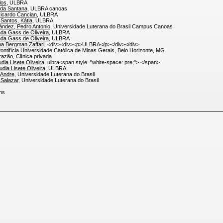
los
, ULBRA
nda Santana
, ULBRA canoas
icardo Cancian
, ULBRA
Santos, Kátia
, ULBRA
ndez, Pedro Antonio
, Universidade Luterana do Brasil Campus Canoas
nda Gass de Oliveira
, ULBRA
nda Gass de Oliveira
, ULBRA
ina Bergman Zaffari
, <div><div><p>ULBRA</p></div></div>
Pontifícia Universidade Católica de Minas Gerais, Belo Horizonte, MG
Frazão
, Clínica privada
dia Lisete Oliveira
, ulbra<span style="white-space: pre;"> </span>
dia Lisete Oliveira
, ULBRA
, Andre
, Universidade Luterana do Brasil
 Salazar
, Universidade Luterana do Brasil
itens