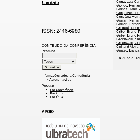
Contato
Gertz, Luiz Car
Giongo, Ferna
Gomes, João R
Gonçalves dos 
González Herná
Goulart, Ferna
Goulart, Ferna
Grecellé, Crist
ISSN: 2446-6980
Gribel, Bruno
, 
Gribel, Bruno 
Groenwald, clau
Groenwald, Clau
CONTEÚDO DA CONFERÊNCIA
Guirland Vieira
Guizzo, Bianca
Pesquisa
1 a 21 de 21 
Informações sobre a Conferência
»
Apresentações
Procurar
Por Conferência
Por Autor
Por título
APOIO