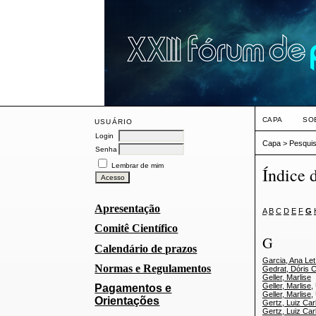
CAPA
SO
USUÁRIO
Login
Capa
>
Pesqui
Senha
Lembrar de mim
Índice 
Apresentação
A
B
C
D
E
F
G
Comitê Científico
G
Calendário de prazos
Garcia, Ana Letí
Normas e Regulamentos
Gedrat, Dóris C
Geller, Marlise
Geller, Marlise
,
Pagamentos e
Geller, Marlise
,
Orientações
Gertz, Luiz Car
Gertz, Luiz Car