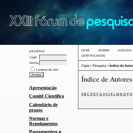
CAPA
SOBRE
ACESSO
USUÁRIO
CERTIFICADOS
Login
Senha
Capa
>
Pesquisa
>
Índice de Auto
Lembrar de mim
Índice de Autores
Apresentação
A
B
C
D
E
F
G
H
I
J
K
L
M
N
O
P
Q
Comitê Científico
Calendário de
prazos
Normas e
Regulamentos
Pagamentos e