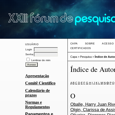
CAPA
SOBRE
ACESSO
USUÁRIO
CERTIFICADOS
Login
Senha
Capa
>
Pesquisa
>
Índice de Auto
Lembrar de mim
Índice de Auto
Apresentação
Comitê Científico
A
B
C
D
E
F
G
H
I
J
K
L
M
N
O
P
Q
Calendário de
O
prazos
Normas e
Oballe, Harry Juan Riv
Regulamentos
Olgin, Clarissa de Assi
Pagamentos e