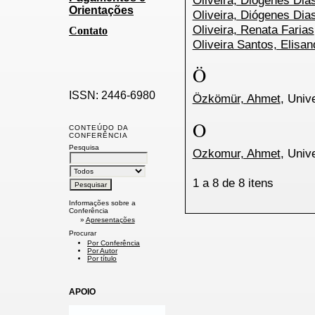
Oliveira, Diogenes Dia
Orientações
Oliveira, Diógenes Dia
Oliveira, Renata Farias
Contato
Oliveira Santos, Elisan
Ö
ISSN: 2446-6980
Özkömür, Ahmet
, Univ
O
CONTEÚDO DA
CONFERÊNCIA
Pesquisa
Ozkomur, Ahmet
, Univ
1 a 8 de 8 itens
Informações sobre a
Conferência
»
Apresentações
Procurar
Por Conferência
Por Autor
Por título
APOIO