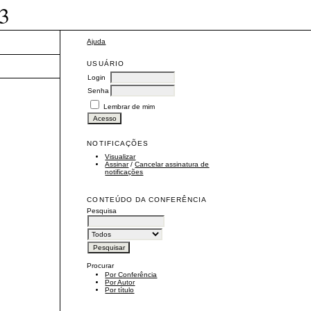
3
Ajuda
USUÁRIO
Login
Senha
Lembrar de mim
NOTIFICAÇÕES
Visualizar
Assinar
/
Cancelar assinatura de
notificações
CONTEÚDO DA CONFERÊNCIA
Pesquisa
Procurar
Por Conferência
Por Autor
Por título