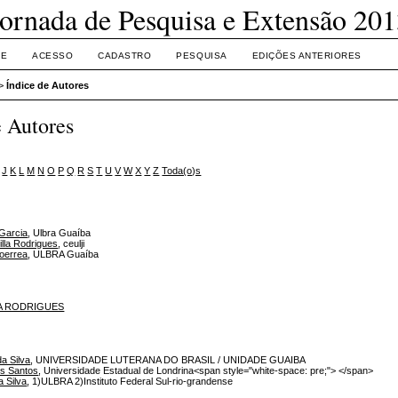
Jornada de Pesquisa e Extensão 201
RE
ACESSO
CADASTRO
PESQUISA
EDIÇÕES ANTERIORES
>
Índice de Autores
e Autores
J
K
L
M
N
O
P
Q
R
S
T
U
V
W
X
Y
Z
Toda(o)s
 Garcia
, Ulbra Guaíba
lla Rodrigues
, ceulji
Coerrea
, ULBRA Guaíba
IA RODRIGUES
da Silva
, UNIVERSIDADE LUTERANA DO BRASIL / UNIDADE GUAIBA
os Santos
, Universidade Estadual de Londrina<span style="white-space: pre;"> </span>
a Silva
, 1)ULBRA 2)Instituto Federal Sul-rio-grandense