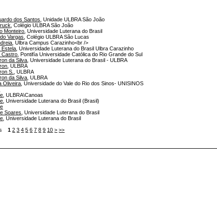
duardo dos Santos
, Unidade ULBRA São João
rruck
, Colégio ULBRA São João
o Monteiro
, Universidade Luterana do Brasil
rdo Vargas
, Colégio ULBRA São Lucas
dreia
, Ulbra Campus Carazinho<br />
 Estela
, Universidade Luterana do Brasil Ulbra Carazinho
e Castro
, Pontifía Universidade Católica do Rio Grande do Sul
on da Silva
, Universidade Luterana do Brasil - ULBRA
ron
, ULBRA
ron S.
, ULBRA
on da Silva
, ULBRA
 Oliveira
, Universidade do Vale do Rio dos Sinos- UNISINOS
e
ne
, ULBRA\Canoas
ne
, Universidade Luterana do Brasil (Brasil)
ne
ne Soares
, Universidade Luterana do Brasil
ne
, Universidade Luterana do Brasil
tens
1
2
3
4
5
6
7
8
9
10
>
>>