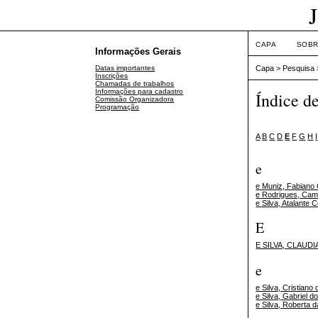
CAPA
SOB
Informações Gerais
Datas importantes
Capa
>
Pesquisa
Inscrições
Chamadas de trabalhos
Informações para cadastro
Índice d
Comissão Organizadora
Programação
A
B
C
D
E
F
G
H
I
e
e Muniz, Fabiano
e Rodrigues, Cami
e Silva, Atalante 
E
E SILVA, CLAUD
e
e Silva, Cristiano 
e Silva, Gabriel d
e Silva, Roberta d