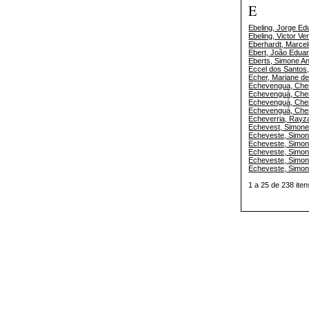
E
Ebeling, Jorge E
Ebeling, Victor Ve
Eberhardt, Marcel
Ebert, João Edua
Eberts, Simone An
Eccel dos Santos,
Echer, Mariane d
Echevengua, Cher
Echevenguá, Che
Echevenguá, Che
Echevenguá, Cher
Echeverria, Rayza
Echevest, Simon
Echeveste, Simo
Echeveste, Simo
Echeveste, Simo
Echeveste, Simo
Echeveste, Simo
1 a 25 de 238 i