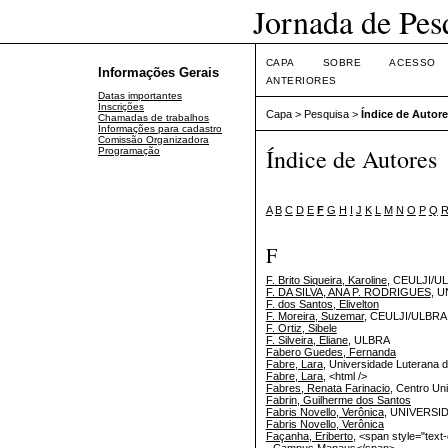
Jornada de Pes
CAPA
SOBRE
ACESSO
Informações Gerais
ANTERIORES
Datas importantes
Inscrições
Capa
>
Pesquisa
>
Índice de Autor
Chamadas de trabalhos
Informações para cadastro
Comissão Organizadora
Índice de Autores
Programação
A
B
C
D
E
F
G
H
I
J
K
L
M
N
O
P
Q
F
F. Brito Siqueira, Karoline
, CEULJI/U
F. DA SILVA, ANA P. RODRIGUES
, 
F. dos Santos, Elivelton
F. Moreira, Suzemar
, CEULJI/ULBRA
F. Ortiz, Sibele
F. Silveira, Eliane
, ULBRA
Fabero Guedes, Fernanda
Fabre, Lara
, Universidade Luterana d
Fabre, Lara
, <html />
Fabres, Renata Farinacio
, Centro Un
Fabrin, Guilherme dos Santos
Fabris Novello, Verônica
, UNIVERS
Fabris Novello, Verônica
Façanha, Eriberto
, <span style="text