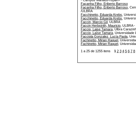
- Campus Manaus</span>
Façanha Filho, Eriberto Barroso
Façanha Filho, Eriberto Barroso
, Cen
/ULBRA
Facchinetto, Eduarda Krebs
, Univers
Facchinetto, Eduarda Krebs
, Univers
Faccin, Marcio Gil
, ULBRA
Faccin Herbstrith, Mauricio
, ULBRA -
Faccio, Laise Tamara
, Ulbra Carazin
Faccio, Laíse Tamara
, Universidade 
Facciola Gonzalez, Lucía Paola
, Uni
Fachinetto, Mirian Raquel
, Universida
Fachinetto, Mirian Raquel
, Universida
1 a 25 de 1255 itens
1
2
3
4
5
6
7
8