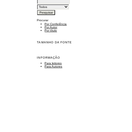
Procurar
Por Conferência
Por Autor
Por título
TAMANHO DA FONTE
INFORMAÇÃO
Para leitores
Para Autores