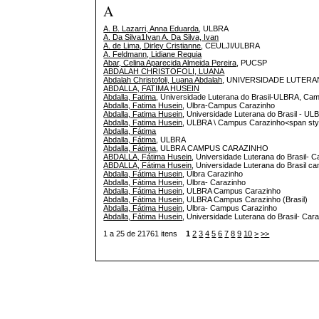
A
A. B. Lazarri, Anna Eduarda
, ULBRA
A. Da Silva1Ivan A. Da Silva, Ivan
A. de Lima, Dirley Cristianne
, CEULJI/ULBRA
A. Feldmann, Lidiane Requia
Abar, Celina Aparecida Almeida Pereira
, PUCSP
ABDALAH CHRISTOFOLI, LUANA
Abdalah Christofoli, Luana Abdalah
, UNIVERSIDADE LUTERA
ABDALLA, FATIMA HUSEIN
Abdalla, Fatima
, Universidade Luterana do Brasil-ULBRA, C
Abdalla, Fatima Husein
, Ulbra-Campus Carazinho
Abdalla, Fatima Husein
, Universidade Luterana do Brasil - 
Abdalla, Fatima Husein
, ULBRA \ Campus Carazinho<span styl
Abdalla, Fátima
Abdalla, Fátima
, ULBRA
Abdalla, Fátima
, ULBRA CAMPUS CARAZINHO
ABDALLA, Fátima Husein
, Universidade Luterana do Brasil-
ABDALLA, Fátima Husein
, Universidade Luterana do Brasil 
Abdalla, Fátima Husein
, Ulbra Carazinho
Abdalla, Fátima Husein
, Ulbra- Carazinho
Abdalla, Fátima Husein
, ULBRA Campus Carazinho
Abdalla, Fátima Husein
, ULBRA Campus Carazinho (Brasil)
Abdalla, Fátima Husein
, Ulbra- Campus Carazinho
Abdalla, Fátima Husein
, Universidade Luterana do Brasil- Car
1 a 25 de 21761 itens
1
2
3
4
5
6
7
8
9
10
>
>>