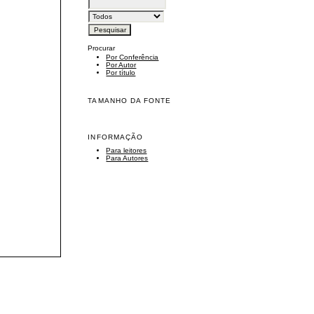
Procurar
Por Conferência
Por Autor
Por título
TAMANHO DA FONTE
INFORMAÇÃO
Para leitores
Para Autores