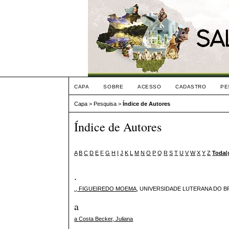
CAPA
SOBRE
ACESSO
CADASTRO
PE
Capa
>
Pesquisa
>
Índice de Autores
Índice de Autores
A
B
C
D
E
F
G
H
I
J
K
L
M
N
O
P
Q
R
S
T
U
V
W
X
Y
Z
Toda(
.
., FIGUEIREDO MOEMA
, UNIVERSIDADE LUTERANA DO BR
a
a Costa Becker, Juliana