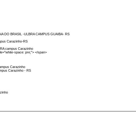
NA DO BRASIL -ULBRA CAMPUS GUAIBA- RS
ampus Carazinho-RS
ULBRA campus Carazinho
e="white-space: pre;"> </span>
 Campus Carazinho
campus Carazinho - RS
azinho