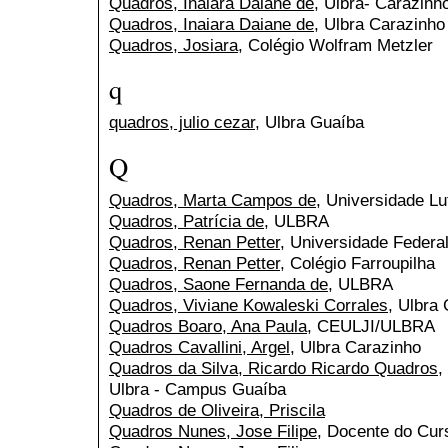
Quadros, Inaiara Daiane de
, Ulbra- Carazinh
Quadros, Inaiara Daiane de
, Ulbra Carazinho
Quadros, Josiara
, Colégio Wolfram Metzler
q
quadros, julio cezar
, Ulbra Guaíba
Q
Quadros, Marta Campos de
, Universidade Lu
Quadros, Patrícia de
, ULBRA
Quadros, Renan Petter
, Universidade Federa
Quadros, Renan Petter
, Colégio Farroupilha
Quadros, Saone Fernanda de
, ULBRA
Quadros, Viviane Kowaleski Corrales
, Ulbra
Quadros Boaro, Ana Paula
, CEULJI/ULBRA
Quadros Cavallini, Argel
, Ulbra Carazinho
Quadros da Silva, Ricardo Ricardo Quadros
,
Ulbra - Campus Guaíba
Quadros de Oliveira, Priscila
Quadros Nunes, Jose Filipe
, Docente do Cu