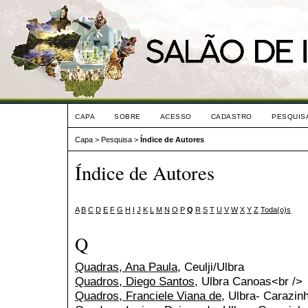
CAPA
SOBRE
ACESSO
CADASTRO
PESQUIS
Capa
>
Pesquisa
>
Índice de Autores
Índice de Autores
A
B
C
D
E
F
G
H
I
J
K
L
M
N
O
P
Q
R
S
T
U
V
W
X
Y
Z
Toda(o)s
Q
Quadras, Ana Paula
, Ceulji/Ulbra
Quadros, Diego Santos
, Ulbra Canoas<br />
Quadros, Franciele Viana de
, Ulbra- Carazin