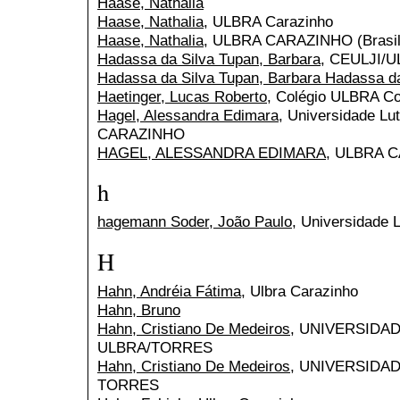
Haase, Nathalia
Haase, Nathalia
, ULBRA Carazinho
Haase, Nathalia
, ULBRA CARAZINHO (Brasil
Hadassa da Silva Tupan, Barbara
, CEULJI/
Hadassa da Silva Tupan, Barbara Hadassa d
Haetinger, Lucas Roberto
, Colégio ULBRA Co
Hagel, Alessandra Edimara
, Universidade Lu
CARAZINHO
HAGEL, ALESSANDRA EDIMARA
, ULBRA 
h
hagemann Soder, João Paulo
, Universidade L
H
Hahn, Andréia Fátima
, Ulbra Carazinho
Hahn, Bruno
Hahn, Cristiano De Medeiros
, UNIVERSIDAD
ULBRA/TORRES
Hahn, Cristiano De Medeiros
, UNIVERSIDA
TORRES