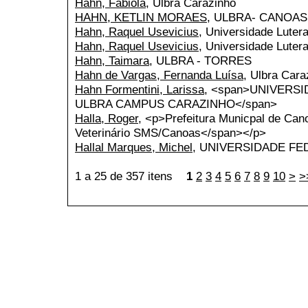
Hahn, Fabiola
, Ulbra Carazinho
HAHN, KETLIN MORAES
, ULBRA- CANOAS
Hahn, Raquel Usevicius
, Universidade Luter
Hahn, Raquel Usevicius
, Universidade Luter
Hahn, Taimara
, ULBRA - TORRES
Hahn de Vargas, Fernanda Luísa
, Ulbra Cara
Hahn Formentini, Larissa
, <span>UNIVERS
ULBRA CAMPUS CARAZINHO</span>
Halla, Roger
, <p>Prefeitura Municpal de C
Veterinário SMS/Canoas</span></p>
Hallal Marques, Michel
, UNIVERSIDADE FE
1 a 25 de 357 itens
1
2
3
4
5
6
7
8
9
10
>
>