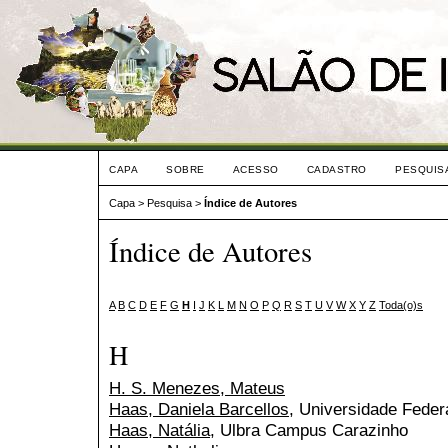
CAPA
SOBRE
ACESSO
CADASTRO
PESQUIS
Capa
>
Pesquisa
>
Índice de Autores
Índice de Autores
A
B
C
D
E
F
G
H
I
J
K
L
M
N
O
P
Q
R
S
T
U
V
W
X
Y
Z
Toda(o)s
H
H. S. Menezes, Mateus
Haas, Daniela Barcellos
, Universidade Feder
Haas, Natália
, Ulbra Campus Carazinho