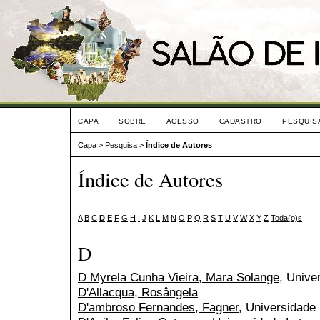
CAPA
SOBRE
ACESSO
CADASTRO
PESQUIS
Capa
>
Pesquisa
>
Índice de Autores
Índice de Autores
A
B
C
D
E
F
G
H
I
J
K
L
M
N
O
P
Q
R
S
T
U
V
W
X
Y
Z
Toda(o)s
D
D Myrela Cunha Vieira, Mara Solange
, Unive
D'Allacqua, Rosângela
D'ambroso Fernandes, Fagner
, Universidade