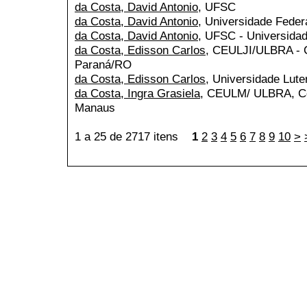
da Costa, David Antonio
, UFSC
da Costa, David Antonio
, Universidade Feder
da Costa, David Antonio
, UFSC - Universidad
da Costa, Edisson Carlos
, CEULJI/ULBRA - Ce
Paraná/RO
da Costa, Edisson Carlos
, Universidade Lute
da Costa, Ingra Grasiela
, CEULM/ ULBRA, Cen
Manaus
1 a 25 de 2717 itens
1
2
3
4
5
6
7
8
9
10
>