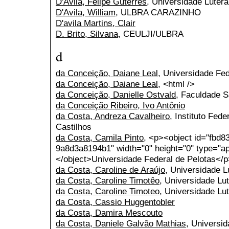
D'Avila, Felipe Guterres
, Universidade Lutera
D'Avila, William
, ULBRA CARAZINHO
D'avila Martins, Clair
D. Brito, Silvana
, CEULJI/ULBRA
d
da Conceição, Daiane Leal
, Universidade Fed
da Conceição, Daiane Leal
, <html />
da Conceição, Danielle Ostvald
, Faculdade S
da Conceição Ribeiro, Ivo Antônio
da Costa, Andreza Cavalheiro
, Instituto Fed
Castilhos
da Costa, Camila Pinto
, <p><object id="fbd8
9a8d3a8194b1" width="0" height="0" type="ap
</object>Universidade Federal de Pelotas</
da Costa, Caroline de Araújo
, Universidade L
da Costa, Caroline Timotêo
, Universidade Lut
da Costa, Caroline Timoteo
, Universidade Lut
da Costa, Cassio Huggentobler
da Costa, Damira Mescouto
da Costa, Daniele Galvão Mathias
, Universi