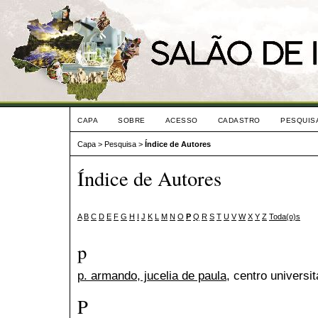
CAPA
SOBRE
ACESSO
CADASTRO
PESQUIS
Capa
>
Pesquisa
>
Índice de Autores
Índice de Autores
A
B
C
D
E
F
G
H
I
J
K
L
M
N
O
P
Q
R
S
T
U
V
W
X
Y
Z
Toda(o)s
p
p. armando, jucelia de paula
, centro universit
P