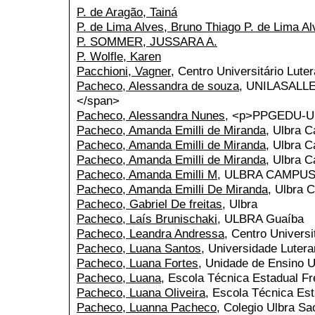
P. de Aragão, Tainá
P. de Lima Alves, Bruno Thiago P. de Lima Al
P. SOMMER, JUSSARA A.
P. Wolfle, Karen
Pacchioni, Vagner
, Centro Universitário Lut
Pacheco, Alessandra de souza
, UNILASALLE<
</span>
Pacheco, Alessandra Nunes
, <p>PPGEDU-U
Pacheco, Amanda Emilli de Miranda
, Ulbra 
Pacheco, Amanda Emilli de Miranda
, Ulbra 
Pacheco, Amanda Emilli de Miranda
, Ulbra C
Pacheco, Amanda Emilli M
, ULBRA CAMPU
Pacheco, Amanda Emilli De Miranda
, Ulbra 
Pacheco, Gabriel De freitas
, Ulbra
Pacheco, Laís Brunischaki
, ULBRA Guaíba
Pacheco, Leandra Andressa
, Centro Universi
Pacheco, Luana Santos
, Universidade Luter
Pacheco, Luana Fortes
, Unidade de Ensino
Pacheco, Luana
, Escola Técnica Estadual F
Pacheco, Luana Oliveira
, Escola Técnica Es
Pacheco, Luanna Pacheco
, Colegio Ulbra Sa