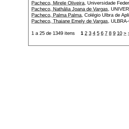
Pacheco, Mirele Oliveira
, Universidade Fede
Pacheco, Nathália Joana de Vargas
, UNIVE
Pacheco, Palma Palma
, Colégio Ulbra de Ap
Pacheco, Thaiane Emely de Vargas
, ULBRA
1 a 25 de 1349 itens
1
2
3
4
5
6
7
8
9
10
>