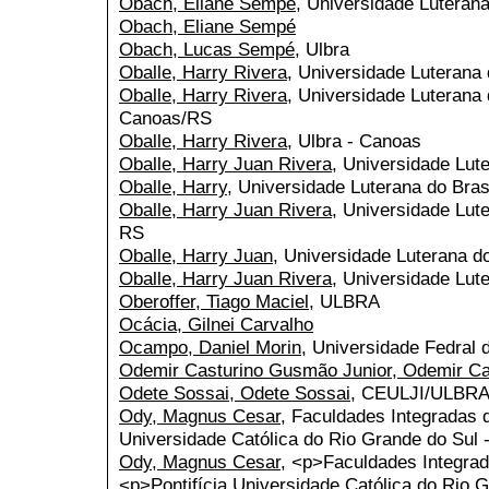
Obach, Eliane Sempé
, Universidade Luterana 
Obach, Eliane Sempé
Obach, Lucas Sempé
, Ulbra
Oballe, Harry Rivera
, Universidade Luterana
Oballe, Harry Rivera
, Universidade Luterana
Canoas/RS
Oballe, Harry Rivera
, Ulbra - Canoas
Oballe, Harry Juan Rivera
, Universidade Lute
Oballe, Harry
, Universidade Luterana do Br
Oballe, Harry Juan Rivera
, Universidade Lut
RS
Oballe, Harry Juan
, Universidade Luterana d
Oballe, Harry Juan Rivera
, Universidade Lut
Oberoffer, Tiago Maciel
, ULBRA
Ocácia, Gilnei Carvalho
Ocampo, Daniel Morin
, Universidade Fedral 
Odemir Casturino Gusmão Junior, Odemir Ca
Odete Sossai, Odete Sossai
, CEULJI/ULBR
Ody, Magnus Cesar
, Faculdades Integradas 
Universidade Católica do Rio Grande do Sul
Ody, Magnus Cesar
, <p>Faculdades Integra
<p>Pontifícia Universidade Católica do Rio