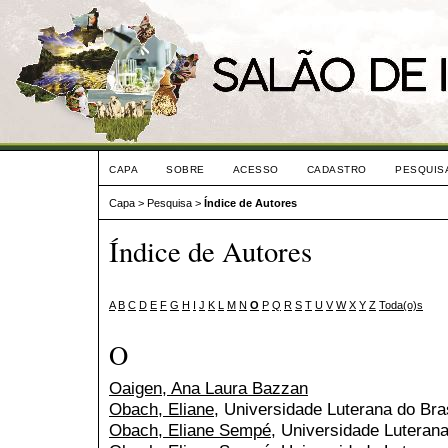
CAPA
SOBRE
ACESSO
CADASTRO
PESQUIS
Capa
>
Pesquisa
>
Índice de Autores
Índice de Autores
A
B
C
D
E
F
G
H
I
J
K
L
M
N
O
P
Q
R
S
T
U
V
W
X
Y
Z
Toda(o)s
O
Oaigen, Ana Laura Bazzan
Obach, Eliane
, Universidade Luterana do Bras
Obach, Eliane Sempé
, Universidade Luterana