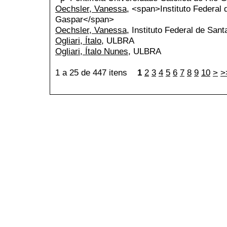
Oechsler, Vanessa
, <span>Instituto Federal
Gaspar</span>
Oechsler, Vanessa
, Instituto Federal de Sa
Ogliari, Ítalo
, ULBRA
Ogliari, Ítalo Nunes
, ULBRA
1 a 25 de 447 itens
1
2
3
4
5
6
7
8
9
10
>
>