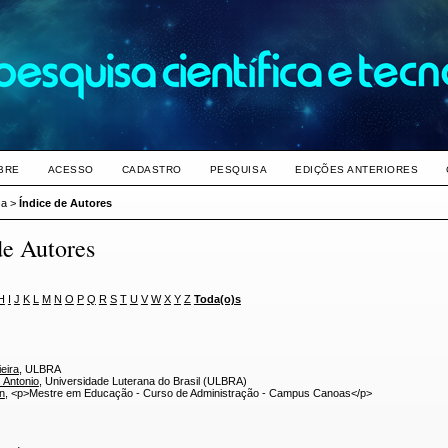
BRE
ACESSO
CADASTRO
PESQUISA
EDIÇÕES ANTERIORES
sa
>
Índice de Autores
de Autores
H
I
J
K
L
M
N
O
P
Q
R
S
T
U
V
W
X
Y
Z
Toda(o)s
ieira
, ULBRA
 Antonio
, Universidade Luterana do Brasil (ULBRA)
n
, <p>Mestre em Educação - Curso de Administração - Campus Canoas</p>