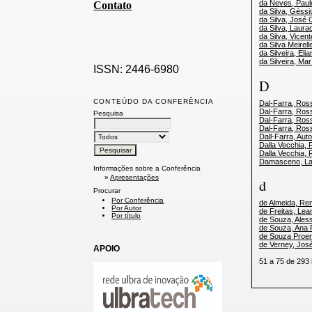
da Neves, Paul
Contato
da Silva, Géssi
da Silva, José 
da Silva, Laura
da Silva, Vicen
da Silva Meirell
da Silveira, Eli
da Silveira, Mar
ISSN: 2446-6980
D
CONTEÚDO DA CONFERÊNCIA
Dal-Farra, Ros
Dal-Farra, Ros
Pesquisa
Dal-Farra, Ros
Dal-Farra, Ros
Dall-Farra, Aut
Dalla Vecchia, 
Dalla Vecchia, 
Damasceno, La
Informações sobre a Conferência
»
Apresentações
d
Procurar
Por Conferência
de Almeida, Ren
Por Autor
de Freitas, Le
Por título
de Souza, Ales
de Souza, Ana 
de Souza Proen
de Verney, Jos
APOIO
51 a 75 de 29