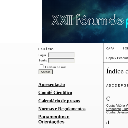
CAPA
SO
USUÁRIO
Login
Capa
>
Pesqui
Senha
Lembrar de mim
Índice 
Apresentação
A
B
C
D
E
F
G
Comitê Científico
C
Calendário de prazos
Costa, Vitória V
Normas e Regulamentos
Crescente, Luiz
Cunha, Jeferso
Pagamentos e
d
Orientações