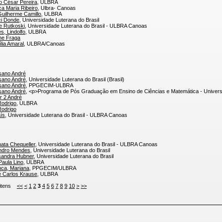
o César Pereira
, ULBRA
ca Maria Ribeiro
, Ulbra- Canoas
Guilherme Camillo
, ULBRA
ci Donde
, Universidade Luterana do Brasil
te Rutkoski
, Universidade Luterana do Brasil - ULBRA Canoas
es, Lindolfo
, ULBRA
ane Fraga
ília Amaral
, ULBRA/Canoas
sano André
sano André
, Universidade Luterana do Brasil (Brasil)
sano André
, PPGECIM-ULBRA
sano André
, <p>Programa de Pós Graduação em Ensino de Ciências e Matemática - Universi
or 2 André
Rodrigo
, ULBRA
Rodrigo
ís
, Universidade Luterana do Brasil - ULBRA Canoas
ata Chequeller
, Universidade Luterana do Brasil - ULBRA Canoas
andro Mendes
, Universidade Luterana do Brasil
sandra Hubner
, Universidade Luterana do Brasil
Paula Lino
, ULBRA
ca, Mariana
, PPGECIM/ULBRA
é Carlos Krause
, ULBRA
3 itens
<<
<
1
2
3
4
5
6
7
8
9
10
>
>>