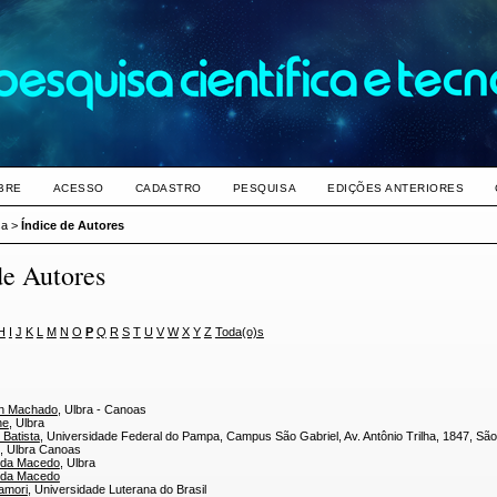
BRE
ACESSO
CADASTRO
PESQUISA
EDIÇÕES ANTERIORES
sa
>
Índice de Autores
de Autores
H
I
J
K
L
M
N
O
P
Q
R
S
T
U
V
W
X
Y
Z
Toda(o)s
an Machado
, Ulbra - Canoas
ne
, Ulbra
 Batista
, Universidade Federal do Pampa, Campus São Gabriel, Av. Antônio Trilha, 1847, São
, Ulbra Canoas
nda Macedo
, Ulbra
nda Macedo
amori
, Universidade Luterana do Brasil