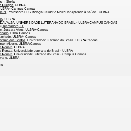
ch, Sheila
io Durigon
, ULBRA
ULBRA - Campus Canoas
ne N
, Professora PPG Biologia Celular e Molecular Aplicada à Saúde - ULBRA
no
, ULBRA
 DAL'ALBA
, UNIVERSIDADE LUTERANA DO BRASIL - ULBRA CAMPUS CANOAS
(Orientadora) H.
r, Jussara Alves
, ULBRA-Canoas
achado
, Ulbra-Canoas
 Machado
, ULBRA- Canoas
herme dos Santos
, Universidade Luterana do Brasil - ULBRA Canoas
son Alberto
, ULBRA/Canoas
a Renata
, ULBRA
a Renata
, Universidade Luterana do Brasil - ULBRA
a Renata
, Universidade Luterana do Brasil - Campus Canoas
lvano
, ULBRA
itens