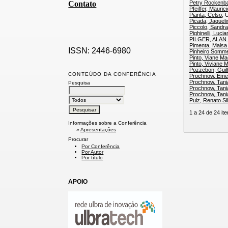
Contato
Petry Rockenba
Pfeiffer, Mauric
Pianta, Celso
, 
Picada, Jaqueli
Piccolo, Sandra
Pighinelli, Lucia
PILGER, ALAN
Pimenta, Maisa 
ISSN: 2446-6980
Pinheiro Somme
Pinto, Viane M
Pinto, Viviane
Pozzebon, Guil
CONTEÚDO DA CONFERÊNCIA
Prochnow, Emer
Prochnow, Tani
Pesquisa
Prochnow, Tani
Prochnow, Tani
Pulz, Renato Si
1 a 24 de 24 
Informações sobre a Conferência
»
Apresentações
Procurar
Por Conferência
Por Autor
Por título
APOIO