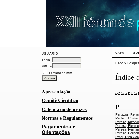
CAPA
SO
USUÁRIO
Login
Capa
>
Pesqui
Senha
Lembrar de mim
Índice 
Apresentação
A
B
C
D
E
F
G
Comitê Científico
P
Calendário de prazos
Parizzoti, Ren
Normas e Regulamentos
Pauletti, Cristia
Pereira, Antonio
Pereira, Elenise
Pagamentos e
Pereira, Ferna
Orientações
Pereira, Ferna
Peter, Diva Car