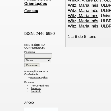
Winck, André Luis
, U
Orientações
Witz, Maria Inês
, ULB
Witz, Maria Inês
, ULB
Contato
Witz, Maria Ines
, Univ
Witz, Maria Inês
, ULB
Witz, Maria Inês
, ULB
ISSN: 2446-6980
1 a 8 de 8 itens
CONTEÚDO DA
CONFERÊNCIA
Pesquisa
Informações sobre a
Conferência
»
Apresentações
Procurar
Por Conferência
Por Autor
Por título
APOIO