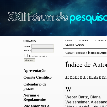
CAPA
SOBRE
ACESSO
USUÁRIO
CERTIFICADOS
Login
Senha
Capa
>
Pesquisa
>
Índice de Auto
Lembrar de mim
Índice de Auto
Apresentação
Comitê Científico
A
B
C
D
E
F
G
H
I
J
K
L
M
N
O
P
Q
Calendário de
W
prazos
Normas e
Weber Bartz, Diana
Regulamentos
Weissheimer, Alessand
Pagamentos e