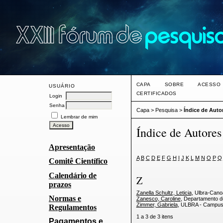
CAPA
SOBRE
ACESSO
USUÁRIO
CERTIFICADOS
Login
Senha
Capa
>
Pesquisa
>
Índice de Auto
Lembrar de mim
Índice de Autores
Apresentação
A
B
C
D
E
F
G
H
I
J
K
L
M
N
O
P
Q
Comitê Científico
Calendário de
Z
prazos
Zanella Schultz, Leticia
, Ulbra-Can
Normas e
Zanesco, Caroline
, Departamento 
Zimmer, Gabriela
, ULBRA - Campu
Regulamentos
1 a 3 de 3 itens
Pagamentos e