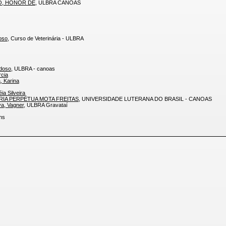
O, HONOR DE
, ULBRA CANOAS
doso
, Curso de Veterinária - ULBRA
rdoso
, ULBRA - canoas
cia
, Karina
ia Silveira
RIA PERPÉTUA MOTA FREITAS
, UNIVERSIDADE LUTERANA DO BRASIL - CANOAS
va, Vagner
, ULBRA Gravataí
itens