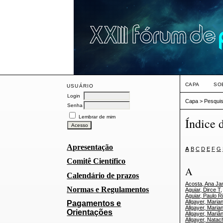
CAPA
SO
USUÁRIO
Login
Capa
>
Pesqui
Senha
Lembrar de mim
Índice 
Apresentação
A
B
C
D
E
F
G
Comitê Científico
A
Calendário de prazos
Acosta, Ana Ja
Normas e Regulamentos
Aguiar, Dirce T
Aguiar, Paulo R
Allgayer, Maria
Pagamentos e
Allgayer, Maria
Orientações
Allgayer, Mariâ
Allgayer, Natac