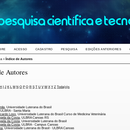
BRE
ACESSO
CADASTRO
PESQUISA
EDIÇÕES ANTERIORES
sa
>
Índice de Autores
de Autores
H
I
J
K
L
M
N
O
P
Q
R
S
T
U
V
W
X
Y
Z
Toda(o)s
mila
, Universidade Luterana do Brasil
, ULBRA - Santa Maria
icardo Loss
, Universidade Luterana do Brasil Curso de Medicina Veterinária
ngela da Costa
, ULBRA Canoas RS
ngela da Costa
, Universidade Luterana do Brasil
ngela da Costa
, ULBRA - Campus Canoas
ha
, Universidade Luterana do Brasil - ULBRA Canoas