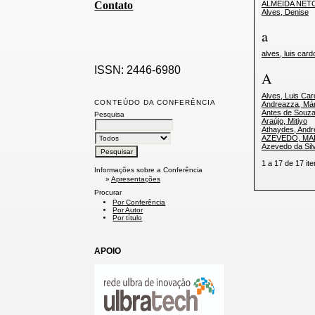
Contato
ALMEIDA NET
Alves, Denise
a
alves, luis car
ISSN: 2446-6980
A
Alves, Luis Ca
CONTEÚDO DA CONFERÊNCIA
Andreazza, Már
Antes de Souza
Pesquisa
Araújo, Mitiyo
Athaydes, André
AZEVEDO, MA
Azevedo da Sil
1 a 17 de 17 
Informações sobre a Conferência
»
Apresentações
Procurar
Por Conferência
Por Autor
Por título
APOIO