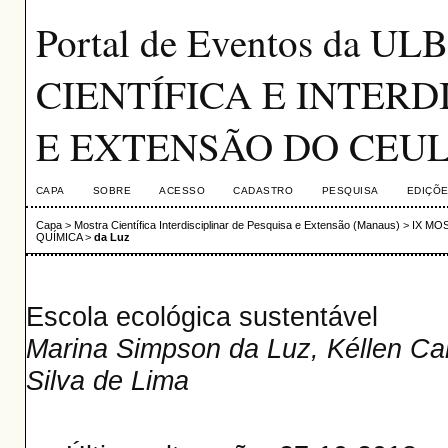
Portal de Eventos da U
CIENTÍFICA E INTERD
E EXTENSÃO DO CEU
CAPA
SOBRE
ACESSO
CADASTRO
PESQUISA
EDIÇÕE
Capa
>
Mostra Científica Interdisciplinar de Pesquisa e Extensão (Manaus)
>
IX MO
QUÍMICA
>
da Luz
Escola ecológica sustentável
Marina Simpson da Luz, Kéllen Car
Silva de Lima