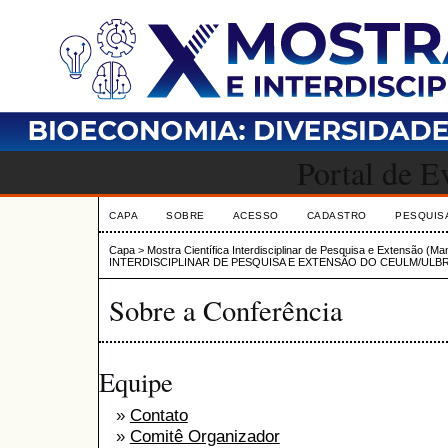
Portal de 
CAPA
SOBRE
ACESSO
CADASTRO
PESQUIS
Capa
>
Mostra Científica Interdisciplinar de Pesquisa e Extensão (M
INTERDISCIPLINAR DE PESQUISA E EXTENSÃO DO CEULM/ULB
Sobre a Conferência
Equipe
»
Contato
»
Comitê Organizador