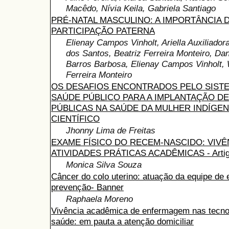
Macêdo, Nívia Keila, Gabriela Santiago
PRÉ-NATAL MASCULINO: A IMPORTÂNCIA 
PARTICIPAÇÃO PATERNA
Elienay Campos Vinholt, Ariella Auxiliador
dos Santos, Beatriz Ferreira Monteiro, Da
Barros Barbosa, Elienay Campos Vinholt,
Ferreira Monteiro
OS DESAFIOS ENCONTRADOS PELO SIST
SAÚDE PÚBLICO PARA A IMPLANTAÇÃO DE
PÚBLICAS NA SAÚDE DA MULHER INDÍGEN
CIENTÍFICO
Jhonny Lima de Freitas
EXAME FÍSICO DO RECEM-NASCIDO: VIVÊ
ATIVIDADES PRÁTICAS ACADÊMICAS - Artigo 
Monica Silva Souza
Câncer do colo uterino: atuação da equipe d
prevenção- Banner
Raphaela Moreno
Vivência acadêmica de enfermagem nas tecno
saúde: em pauta a atenção domiciliar