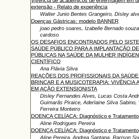
Vivência de acadêmicos de enfermagem em um
extensão - Relato de experiência
Walter Junio Bentes Grangeiro, Disley alv
Doenças Gástricas: modelo BANNER
joao pedro soares, Izabelle Bernado souza
cardoso
OS DESAFIOS ENCONTRADOS PELO SIST
SAÚDE PÚBLICO PARA A IMPLANTAÇÃO DE
PÚBLICAS NA SAÚDE DA MULHER INDÍGEN
CIENTÍFICO
Ana Flávia Silva
REAÇÕES DOS PROFISSIONAIS DA SAÚDE
BRINCAR E A MUSICOTERAPIA: VIVÊNCIA
EM AÇÃO EXTENSIONISTA
Disley Fernandes Alves, Lucas Costa Andr
Guimarãs Piraice, Aderlaine Silva Sabino
Ferreira Monteiro
DOENÇA CELÍACA: Diagnóstico e Tratamento
Aline Rodrigues Pereira
DOENÇA CELÍACA: Diagnóstico e Tratamento
Aline Pereira, Andrea Santana, Rarison So