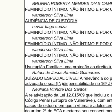
BRUNNA ROBERTA MENDES DIAS CAM
FEMINICÍDIO ÍNTIMO, NÃO ÍNTIMO E POR
wanderson Silva Lima
AUDIÊNCIA DE CUSTÓDIA
hevair tiago souza
FEMINICÍDIO ÍNTIMO, NÃO ÍNTIMO E POR
wanderson Silva Lima
FEMINICÍDIO ÍNTIMO, NÃO ÍNTIMO E POR
wanderson Silva Lima
FEMINICÍDIO ÍNTIMO, NÃO ÍNTIMO E POR
wanderson Silva Lima
Usucapião Familiar: uma proteção ao direito à
Rafael de Jesus Almeida Guimaraes
JUÍZADO ESPECIAL CÍVEL: A relevância do p
advogado e sua (IN)dispensabilidade no 16º J
Neuliana Vinhote Dos Santos
A relativização da Lei 12.015/09 que incluiu o 
Código Penal (Estupro de Vulnerável), com en
casos de estupro em que a vítima é adolesce
do artigo 2° do ECA e externa seu consentimen