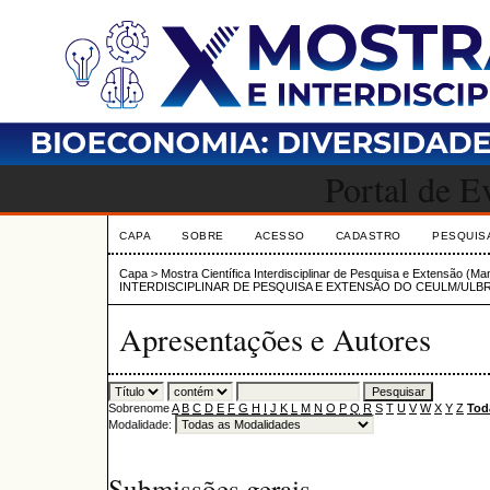
Portal de 
CAPA
SOBRE
ACESSO
CADASTRO
PESQUIS
Capa
>
Mostra Científica Interdisciplinar de Pesquisa e Extensão (M
INTERDISCIPLINAR DE PESQUISA E EXTENSÃO DO CEULM/ULB
Apresentações e Autores
Sobrenome
A
B
C
D
E
F
G
H
I
J
K
L
M
N
O
P
Q
R
S
T
U
V
W
X
Y
Z
Tod
Modalidade:
Submissões gerais