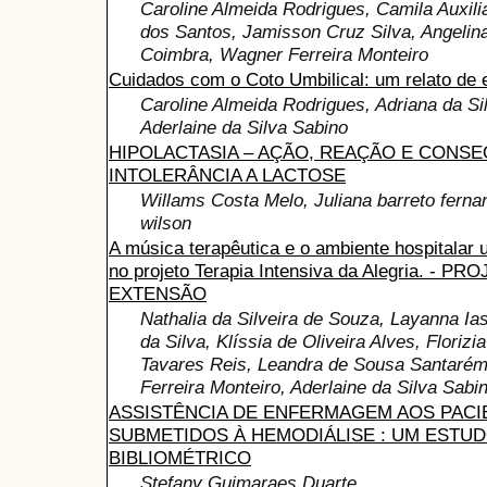
Caroline Almeida Rodrigues, Camila Auxili
dos Santos, Jamisson Cruz Silva, Angelin
Coimbra, Wagner Ferreira Monteiro
Cuidados com o Coto Umbilical: um relato de 
Caroline Almeida Rodrigues, Adriana da Si
Aderlaine da Silva Sabino
HIPOLACTASIA – AÇÃO, REAÇÃO E CONS
INTOLERÂNCIA A LACTOSE
Willams Costa Melo, Juliana barreto ferna
wilson
A música terapêutica e o ambiente hospitalar 
no projeto Terapia Intensiva da Alegria. - P
EXTENSÃO
Nathalia da Silveira de Souza, Layanna I
da Silva, Klíssia de Oliveira Alves, Florizi
Tavares Reis, Leandra de Sousa Santaré
Ferreira Monteiro, Aderlaine da Silva Sabi
ASSISTÊNCIA DE ENFERMAGEM AOS PACI
SUBMETIDOS À HEMODIÁLISE : UM ESTU
BIBLIOMÉTRICO
Stefany Guimaraes Duarte