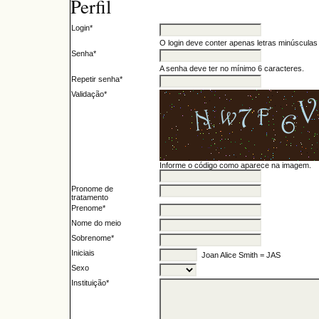
Perfil
Login*
O login deve conter apenas letras minúsculas (
Senha*
A senha deve ter no mínimo 6 caracteres.
Repetir senha*
Validação*
Informe o código como aparece na imagem.
Pronome de
tratamento
Prenome*
Nome do meio
Sobrenome*
Iniciais
Joan Alice Smith = JAS
Sexo
Instituição*